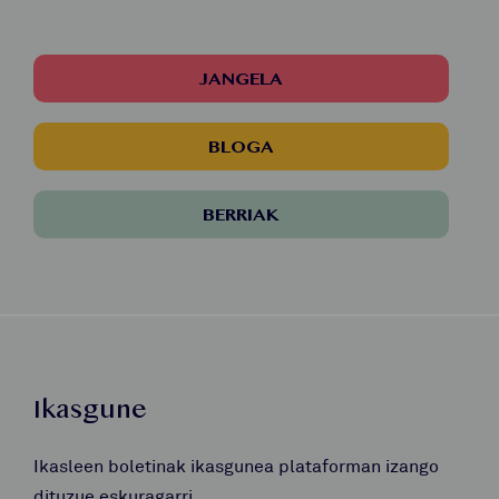
JANGELA
BLOGA
BERRIAK
Ikasgune
Ikasleen boletinak ikasgunea plataforman izango
dituzue eskuragarri.