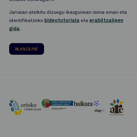
Jarraian atxikitu dizuegu ikasgunean izena eman eta
identifikatzeko
bideotutoriala
eta
erabiltzaileen
gida
.
IKASGUNE