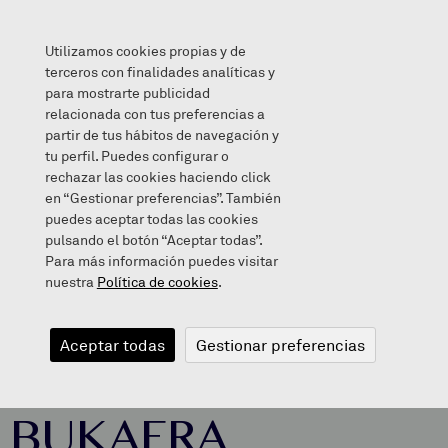
Utilizamos cookies propias y de
terceros con finalidades analíticas y
para mostrarte publicidad
relacionada con tus preferencias a
LEHEN EBALUAZIOAREN BUKAERA
partir de tus hábitos de navegación y
tu perfil. Puedes configurar o
rechazar las cookies haciendo click
en “Gestionar preferencias”. También
puedes aceptar todas las cookies
2019/11/29
pulsando el botón “Aceptar todas”.
Para más información puedes visitar
nuestra
Política de cookies
.
LEHEN
Aceptar todas
Gestionar preferencias
EBALUAZIOAREN
BUKAERA