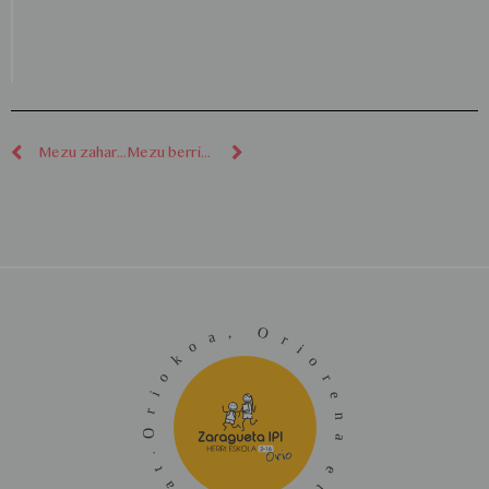
Mezu zaharragoak
Mezu berriagoak