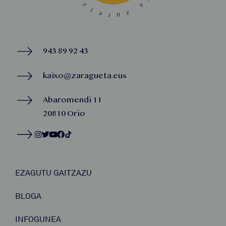
943 89 92 43
kaixo@zaragueta.eus
Abaromendi 11
20810 Orio
EZAGUTU GAITZAZU
BLOGA
INFOGUNEA