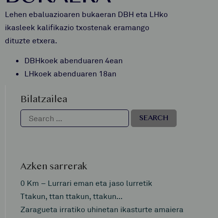
Lehen ebaluazioaren bukaeran DBH eta LHko
ikasleek kalifikazio txostenak eramango
dituzte etxera.
DBHkoek abenduaren 4ean
LHkoek abenduaren 18an
Bilatzailea
Azken sarrerak
0 Km – Lurrari eman eta jaso lurretik
Ttakun, ttan ttakun, ttakun…
Zaragueta irratiko uhinetan ikasturte amaiera