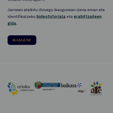
Jarraian atxikitu dizuegu ikasgunean izena eman eta
identifikatzeko
bideotutoriala
eta
erabiltzaileen
gida
.
IKASGUNE