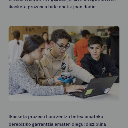
ikasketa prozesua bide onetik joan dadin.
Ikasketa prozesu honi zentzu betea emateko
berebiziko garrantzia ematen diegu: disziplina