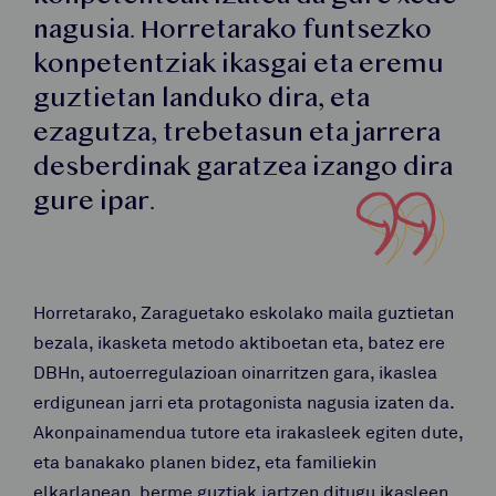
nagusia. Horretarako funtsezko
konpetentziak ikasgai eta eremu
guztietan landuko dira, eta
ezagutza, trebetasun eta jarrera
desberdinak garatzea izango dira
gure ipar.
Horretarako, Zaraguetako eskolako maila guztietan
bezala, ikasketa metodo aktiboetan eta, batez ere
DBHn, autoerregulazioan oinarritzen gara, ikaslea
erdigunean jarri eta protagonista nagusia izaten da.
Akonpainamendua tutore eta irakasleek egiten dute,
eta banakako planen bidez, eta familiekin
elkarlanean, berme guztiak jartzen ditugu ikasleen