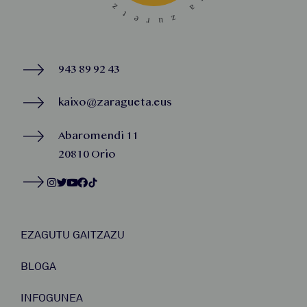
943 89 92 43
kaixo@zaragueta.eus
Abaromendi 11
20810 Orio
EZAGUTU GAITZAZU
BLOGA
INFOGUNEA