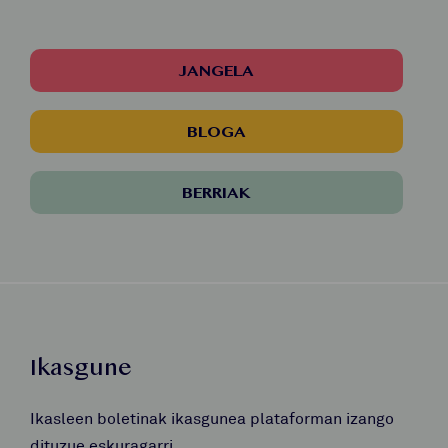
JANGELA
BLOGA
BERRIAK
Ikasgune
Ikasleen boletinak ikasgunea plataforman izango
dituzue eskuragarri.