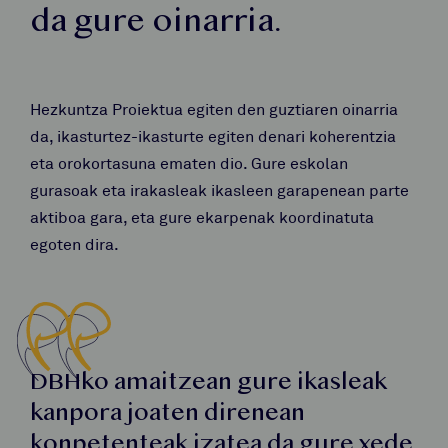
da gure oinarria.
Hezkuntza Proiektua egiten den guztiaren oinarria
da, ikasturtez-ikasturte egiten denari koherentzia
eta orokortasuna ematen dio. Gure eskolan
gurasoak eta irakasleak ikasleen garapenean parte
aktiboa gara, eta gure ekarpenak koordinatuta
egoten dira.
DBHko amaitzean gure ikasleak
kanpora joaten direnean
konpetenteak izatea da gure xede