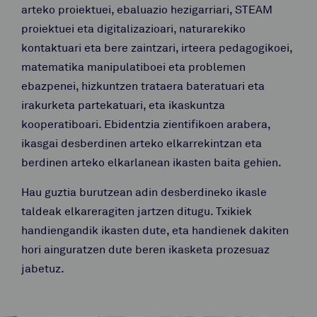
arteko proiektuei, ebaluazio hezigarriari, STEAM
proiektuei eta digitalizazioari, naturarekiko
kontaktuari eta bere zaintzari, irteera pedagogikoei,
matematika manipulatiboei eta problemen
ebazpenei, hizkuntzen trataera bateratuari eta
irakurketa partekatuari, eta ikaskuntza
kooperatiboari. Ebidentzia zientifikoen arabera,
ikasgai desberdinen arteko elkarrekintzan eta
berdinen arteko elkarlanean ikasten baita gehien.
Hau guztia burutzean adin desberdineko ikasle
taldeak elkareragiten jartzen ditugu. Txikiek
handiengandik ikasten dute, eta handienek dakiten
hori ainguratzen dute beren ikasketa prozesuaz
jabetuz.