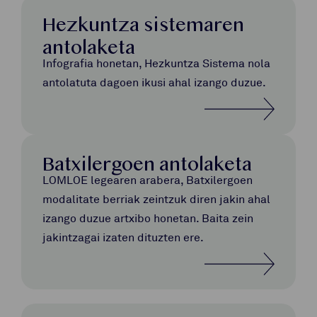
Hezkuntza sistemaren
antolaketa
Infografia honetan, Hezkuntza Sistema nola
antolatuta dagoen ikusi ahal izango duzue.
Batxilergoen antolaketa
LOMLOE legearen arabera, Batxilergoen
modalitate berriak zeintzuk diren jakin ahal
izango duzue artxibo honetan. Baita zein
jakintzagai izaten dituzten ere.