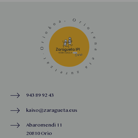
943 89 92 43
kaixo@zaragueta.eus
Abaromendi 11
20810 Orio