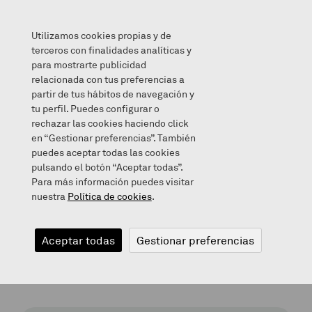
Utilizamos cookies propias y de
terceros con finalidades analíticas y
para mostrarte publicidad
relacionada con tus preferencias a
Infogunea
/
Hezkuntza sistemaren antolaketa
partir de tus hábitos de navegación y
tu perfil. Puedes configurar o
rechazar las cookies haciendo click
en “Gestionar preferencias”. También
Hezkuntza
puedes aceptar todas las cookies
pulsando el botón “Aceptar todas”.
Para más información puedes visitar
sistemaren
nuestra
Política de cookies
.
antolaketa
Aceptar todas
Gestionar preferencias