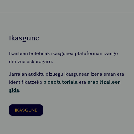
Ikasgune
Ikasleen boletinak ikasgunea plataforman izango
dituzue eskuragarri.
Jarraian atxikitu dizuegu ikasgunean izena eman eta
identifikatzeko
bideotutoriala
eta
erabiltzaileen
gida
.
IKASGUNE