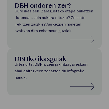
DBH ondoren zer?
Gure ikasleek, Zaraguetako etapa bukatzen
dutenean, zein aukera dituzte? Zein ate
irekitzen zaizkie? Aurkezpen honetan
azaltzen dira xehetasun guztiak.
DBHko ikasgaiak
Urtez urte, DBHn, zein jakintzagai eskaini
ahal daitezkeen zehazten du infografia
honek.