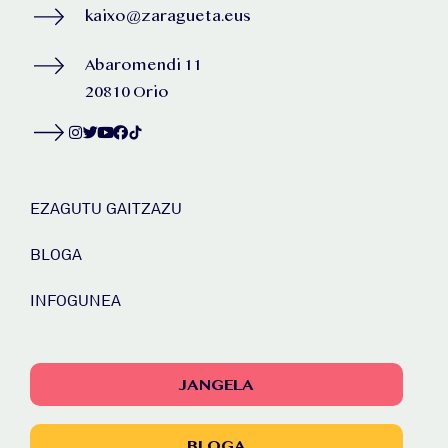
kaixo@zaragueta.eus
Abaromendi 11
20810 Orio
EZAGUTU GAITZAZU
BLOGA
INFOGUNEA
JANGELA
BLOGA