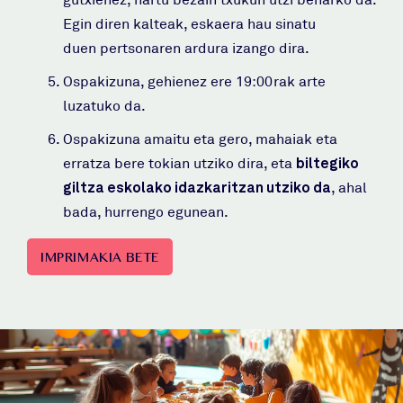
Egin diren kalteak, eskaera hau sinatu
duen pertsonaren ardura izango dira.
Ospakizuna, gehienez ere 19:00rak arte
luzatuko da.
Ospakizuna amaitu eta gero, mahaiak eta
erratza bere tokian utziko dira, eta
biltegiko
giltza eskolako idazkaritzan utziko da
, ahal
bada, hurrengo egunean.
IMPRIMAKIA BETE