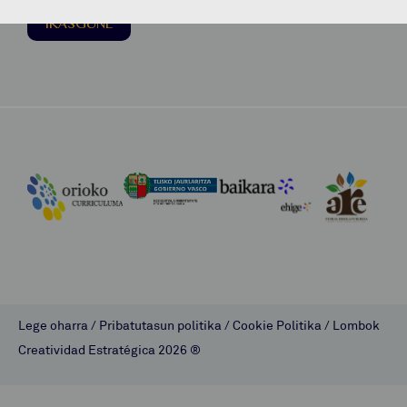
IKASGUNE
Lege oharra
/
Pribatutasun politika
/
Cookie Politika
/
Lombok
Creatividad Estratégica
2026 ®