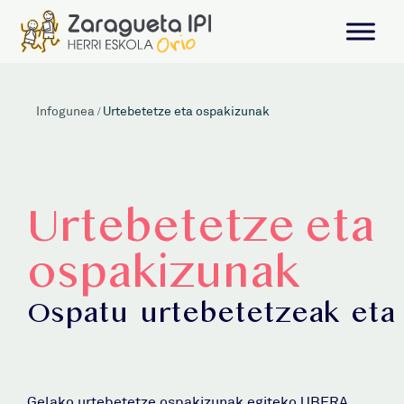
Infogunea
/
Urtebetetze eta ospakizunak
Urtebetetze eta
ospakizunak
Ospatu
urtebetetzeak
eta
Gelako urtebetetze ospakizunak egiteko UBERA