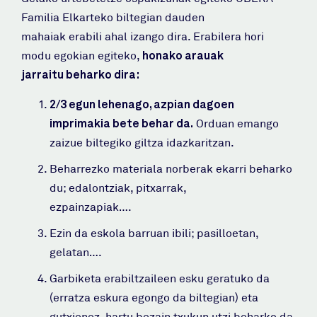
Familia Elkarteko biltegian dauden
mahaiak erabili ahal izango dira. Erabilera hori
modu egokian egiteko,
honako arauak
jarraitu beharko dira:
2/3 egun lehenago, azpian dagoen
imprimakia bete behar da.
Orduan emango
zaizue biltegiko giltza idazkaritzan.
Beharrezko materiala norberak ekarri beharko
du; edalontziak, pitxarrak,
ezpainzapiak….
Ezin da eskola barruan ibili; pasilloetan,
gelatan….
Garbiketa erabiltzaileen esku geratuko da
(erratza eskura egongo da biltegian) eta
gutxienez, hartu bezain txukun utzi beharko da.