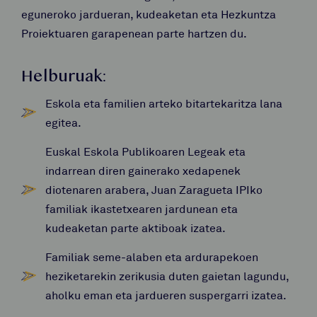
eguneroko jardueran, kudeaketan eta Hezkuntza
Proiektuaren garapenean parte hartzen du.
Helburuak:
Eskola eta familien arteko bitartekaritza lana
egitea.
Euskal Eskola Publikoaren Legeak eta
indarrean diren gainerako xedapenek
diotenaren arabera, Juan Zaragueta IPIko
familiak ikastetxearen jardunean eta
kudeaketan parte aktiboak izatea.
Familiak seme-alaben eta ardurapekoen
heziketarekin zerikusia duten gaietan lagundu,
aholku eman eta jardueren suspergarri izatea.