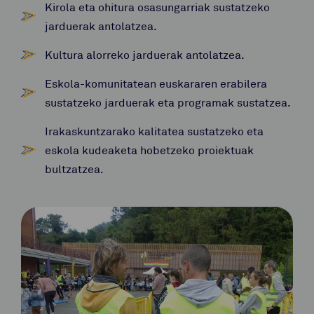
Kirola eta ohitura osasungarriak sustatzeko
jarduerak antolatzea.
Kultura alorreko jarduerak antolatzea.
Eskola-komunitatean euskararen erabilera
sustatzeko jarduerak eta programak sustatzea.
Irakaskuntzarako kalitatea sustatzeko eta
eskola kudeaketa hobetzeko proiektuak
bultzatzea.