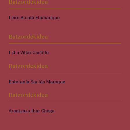
Batzordekidea
Leire Alcalá Flamarique
Batzordekidea
Lidia Villar Castillo
Batzordekidea
Estefanía Sanlés Mareque
Batzordekidea
Arantzazu Ibar Chega