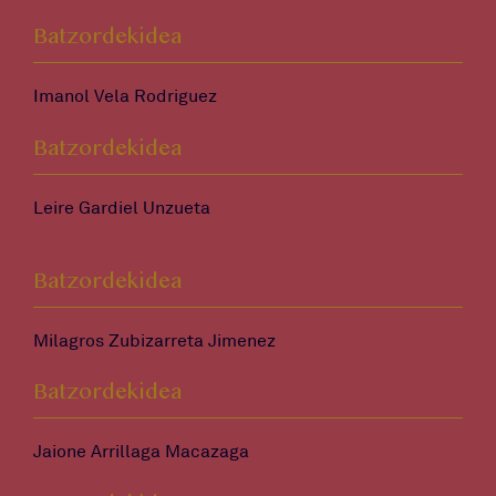
Batzordekidea
Imanol Vela Rodriguez
Batzordekidea
Leire Gardiel Unzueta
Batzordekidea
Milagros Zubizarreta Jimenez
Batzordekidea
Jaione Arrillaga Macazaga