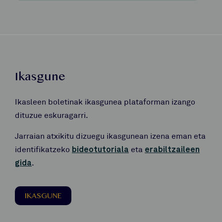
Ikasgune
Ikasleen boletinak ikasgunea plataforman izango
dituzue eskuragarri.
Jarraian atxikitu dizuegu ikasgunean izena eman eta
identifikatzeko
bideotutoriala
eta
erabiltzaileen
gida
.
IKASGUNE