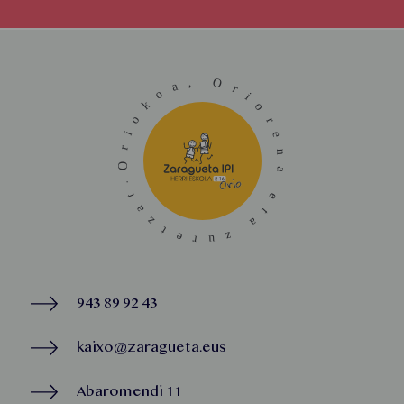
943 89 92 43
kaixo@zaragueta.eus
Abaromendi 11