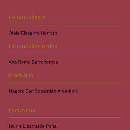
Lehendakaria
Olaia Eizagirre Herrero
Lehendakariordea
Ana Romo Barrenetxea
Idazkaria
Nagore San Sebastián Aramburu
Diruzaina
Idurre Lizarralde Peña