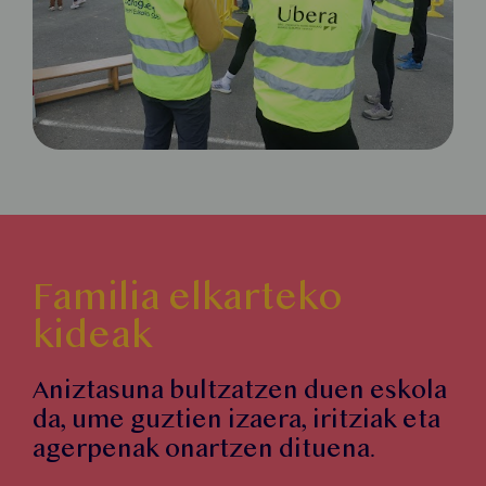
Familia elkarteko
kideak
Aniztasuna bultzatzen duen eskola
da, ume guztien izaera, iritziak eta
agerpenak onartzen dituena.