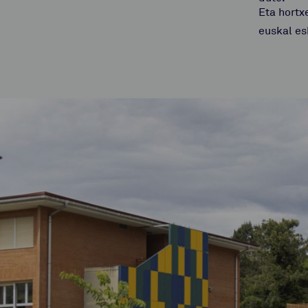
Eta hortx
euskal es