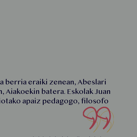
 berria eraiki zenean, Abeslari
, Aiakoekin batera. Eskolak Juan
iotako apaiz pedagogo, filosofo