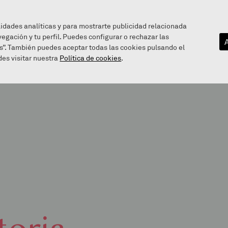
lidades analíticas y para mostrarte publicidad relacionada
vegación y tu perfil. Puedes configurar o rechazar las
EZAGUTU GAITZAZU
INFOGUNEA
BALEAREN BIDE
s”. También puedes aceptar todas las cookies pulsando el
es visitar nuestra
Política de cookies
.