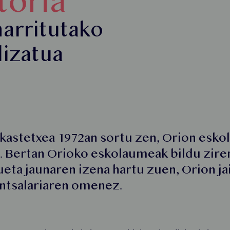
toria
arritutako
lizatua
kastetxea 1972an sortu zen, Orion eskola
. Bertan Orioko eskolaumeak bildu ziren
eta jaunaren izena hartu zuen, Orion ja
ntsalariaren omenez.