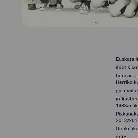
Euskara i
ildotik l
berezia…
Herriko k
goi mailak
irakastor
1983an ik
Pixkanaka
2013/2014
Orioko ik
dute.