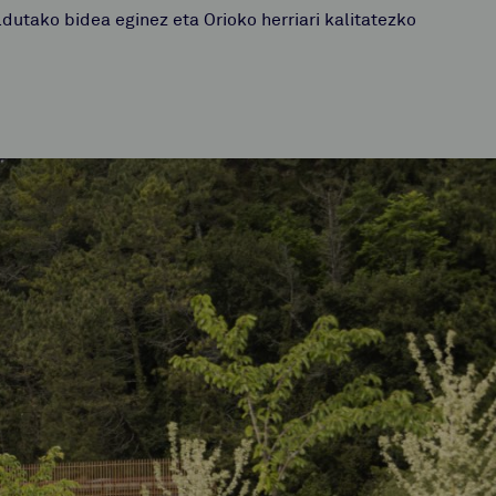
dutako bidea eginez eta Orioko herriari kalitatezko