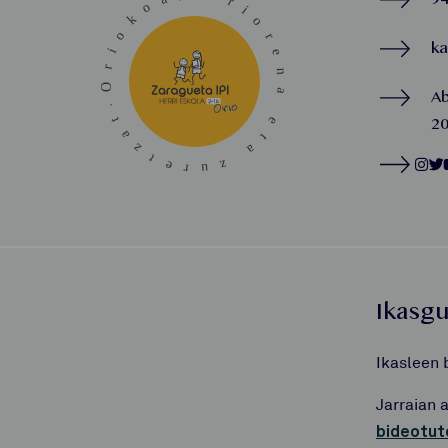
k
A
20
Ikasg
Ikasleen 
Jarraian 
bideotut