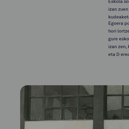
Eskola so
izan zuen
kudeake
Egoera po
hori lort
gure esko
izan zen,
eta D ere