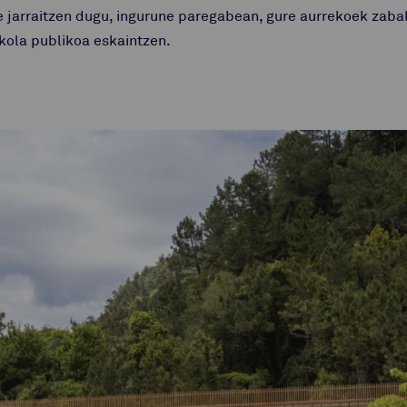
e jarraitzen dugu, ingurune paregabean, gure aurrekoek zabal
kola publikoa eskaintzen.