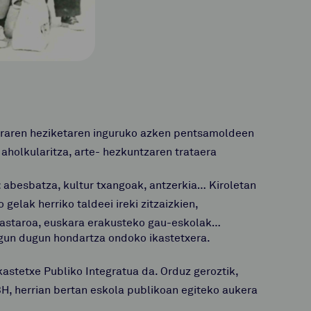
urraren heziketaren inguruko azken pentsamoldeen
 aholkularitza, arte- hezkuntzaren trataera
: abesbatza, kultur txangoak, antzerkia… Kiroletan
gelak herriko taldeei ireki zitzaizkien,
ikastaroa, euskara erakusteko gau-eskolak…
 egun dugun hondartza ondoko ikastetxera.
kastetxe Publiko Integratua da. Orduz geroztik,
BH, herrian bertan eskola publikoan egiteko aukera