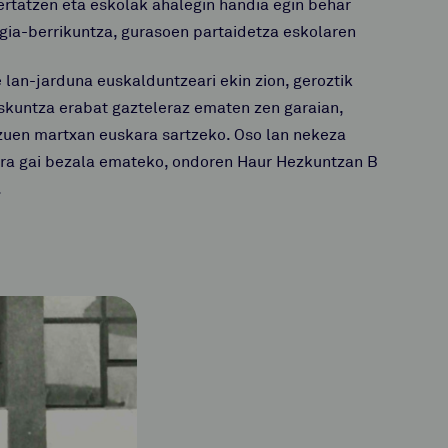
gertatzen eta eskolak ahalegin handia egin behar
gia-berrikuntza, gurasoen partaidetza eskolaren
lan-jarduna euskalduntzeari ekin zion, geroztik
kaskuntza erabat gazteleraz ematen zen garaian,
 zuen martxan euskara sartzeko. Oso lan nekeza
skara gai bezala emateko, ondoren Haur Hezkuntzan B
.