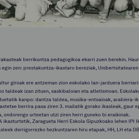
rakasteak berrikuntza pedagogikoa ekarri zuen berekin. Ha
an egin zen: prestakuntza-ikastaro bereziak, Unibertsitatearen
ultur giroak ere antzeman zion eskolako lan-jarduera berriari
o taldeak izan zituen, saskibaloian eta atletismoan. Eskolako 
duetatik kanpo: dantza taldea, musika-entsaioak, arabiera-
astetxe berrira pasa ziren 3. mailatik gorako ikasleak, gaur
, ondorengo urteetan utzi ziren herri guneko bi eraikinak.
 ikasturtetik, Zaragueta Herri Eskola Gipuzkoako lehen IPI I
asleek derrigorrezko hezkuntzaren hiru etapak, HH, LH eta D