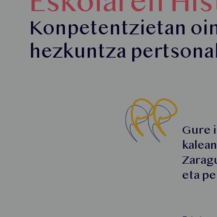
Eskolaren His
Konpetentzietan oin
hezkuntza pertsona
Gure i
kalean
Zaragu
eta pe