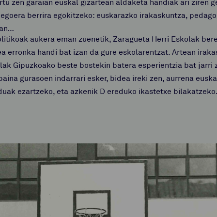
rtu zen garaian euskal gizartean aldaketa handiak ari ziren 
 egoera berrira egokitzeko: euskarazko irakaskuntza, pedago
tan…
litikoak aukera eman zuenetik, Zaragueta Herri Eskolak bere 
zea erronka handi bat izan da gure eskolarentzat. Artean ira
lak Gipuzkoako beste bostekin batera esperientzia bat jarri
 baina gurasoen indarrari esker, bidea ireki zen, aurrena eu
duak ezartzeko, eta azkenik D ereduko ikastetxe bilakatzeko