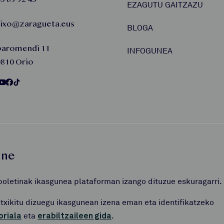
EZAGUTU GAITZAZU
aixo@zaragueta.eus
BLOGA
baromendi 11
INFOGUNEA
810 Orio
une
boletinak ikasgunea plataforman izango dituzue eskuragarri.
atxikitu dizuegu ikasgunean izena eman eta identifikatzeko
oriala
eta
erabiltzaileen gida
.