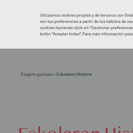
Utilizamos cookies propias y de terceros con fina
con tus preferencias a partir de tus hábitos de na
cookies haciendo click en “Gestionar preferencia
botón “Aceptar todas”. Para más información pued
Ezagutu gaitzazu
/
Eskolaren Historia