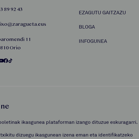
3 89 92 43
EZAGUTU GAITZAZU
aixo@zaragueta.eus
BLOGA
baromendi 11
INFOGUNEA
810 Orio
une
boletinak ikasgunea plataforman izango dituzue eskuragarri.
atxikitu dizuegu ikasgunean izena eman eta identifikatzeko