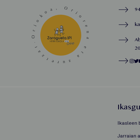
94
k
A
20
Ikasg
Ikasleen 
Jarraian 