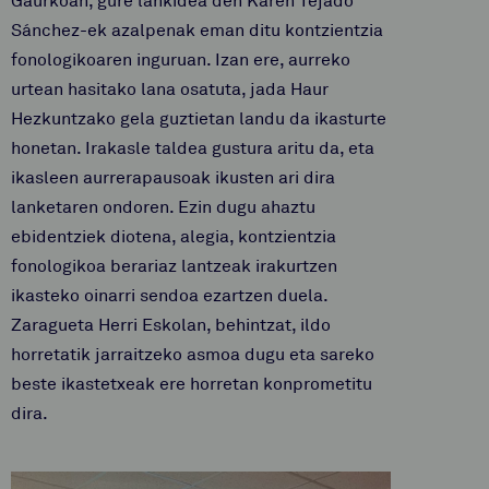
Gaurkoan, gure lankidea den Karen Tejado
Sánchez-ek azalpenak eman ditu kontzientzia
fonologikoaren inguruan. Izan ere, aurreko
urtean hasitako lana osatuta, jada Haur
Hezkuntzako gela guztietan landu da ikasturte
honetan. Irakasle taldea gustura aritu da, eta
ikasleen aurrerapausoak ikusten ari dira
lanketaren ondoren. Ezin dugu ahaztu
ebidentziek diotena, alegia, kontzientzia
fonologikoa berariaz lantzeak irakurtzen
ikasteko oinarri sendoa ezartzen duela.
Zaragueta Herri Eskolan, behintzat, ildo
horretatik jarraitzeko asmoa dugu eta sareko
beste ikastetxeak ere horretan konprometitu
dira.