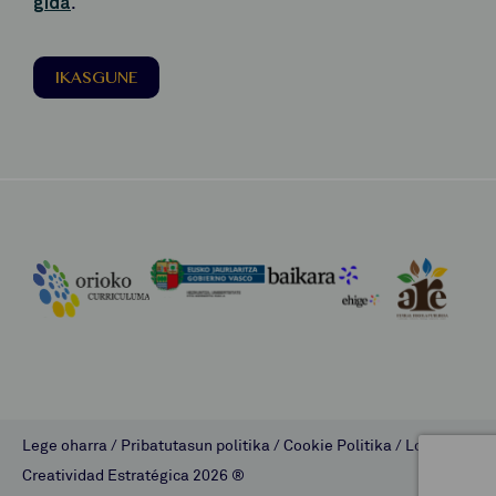
gida
.
IKASGUNE
Lege oharra
/
Pribatutasun politika
/
Cookie Politika
/
Lombok
Creatividad Estratégica
2026 ®