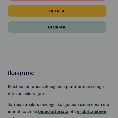
BLOGA
BERRIAK
Ikasgune
Ikasleen boletinak ikasgunea plataforman izango
dituzue eskuragarri.
Jarraian atxikitu dizuegu ikasgunean izena eman eta
identifikatzeko
bideotutoriala
eta
erabiltzaileen