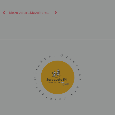
Mezu zaharragoak
Mezu berriagoak