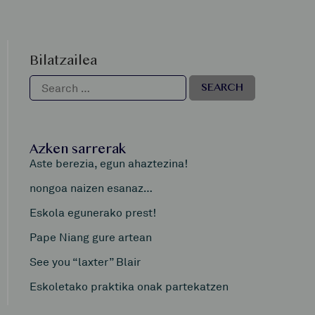
Bilatzailea
Azken sarrerak
Aste berezia, egun ahaztezina!
nongoa naizen esanaz…
Eskola egunerako prest!
Pape Niang gure artean
See you “laxter” Blair
Eskoletako praktika onak partekatzen