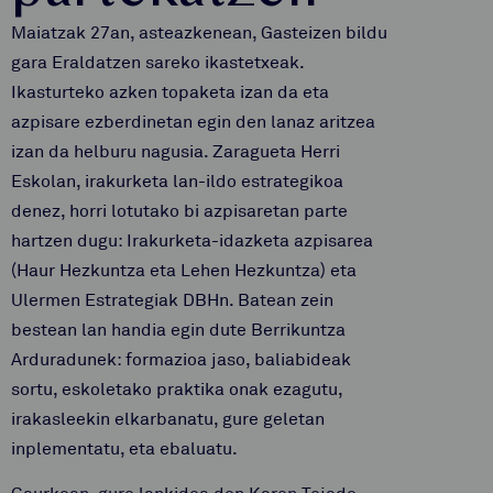
Maiatzak 27an, asteazkenean, Gasteizen bildu
gara Eraldatzen sareko ikastetxeak.
Ikasturteko azken topaketa izan da eta
azpisare ezberdinetan egin den lanaz aritzea
izan da helburu nagusia. Zaragueta Herri
Eskolan, irakurketa lan-ildo estrategikoa
denez, horri lotutako bi azpisaretan parte
hartzen dugu: Irakurketa-idazketa azpisarea
(Haur Hezkuntza eta Lehen Hezkuntza) eta
Ulermen Estrategiak DBHn. Batean zein
bestean lan handia egin dute Berrikuntza
Arduradunek: formazioa jaso, baliabideak
sortu, eskoletako praktika onak ezagutu,
irakasleekin elkarbanatu, gure geletan
inplementatu, eta ebaluatu.