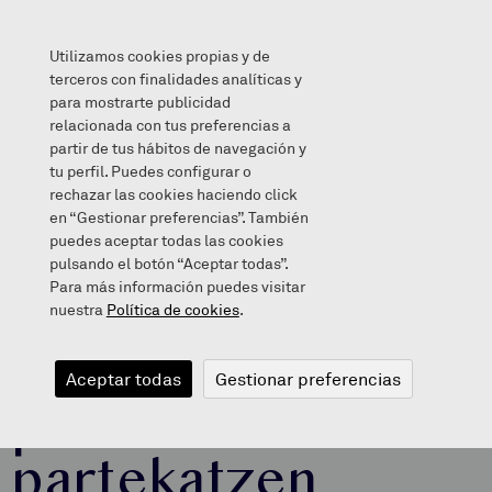
Utilizamos cookies propias y de
terceros con finalidades analíticas y
para mostrarte publicidad
relacionada con tus preferencias a
Berriak
/
Eskoletako praktika onak partekatzen
partir de tus hábitos de navegación y
tu perfil. Puedes configurar o
rechazar las cookies haciendo click
en “Gestionar preferencias”. También
puedes aceptar todas las cookies
May 27, 2026
pulsando el botón “Aceptar todas”.
Para más información puedes visitar
nuestra
Política de cookies
.
Eskoletako
Aceptar todas
Gestionar preferencias
praktika onak
partekatzen