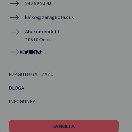
943 89 92 43
kaixo@zaragueta.eus
Abaromendi 11
20810 Orio
EZAGUTU GAITZAZU
BLOGA
INFOGUNEA
JANGELA