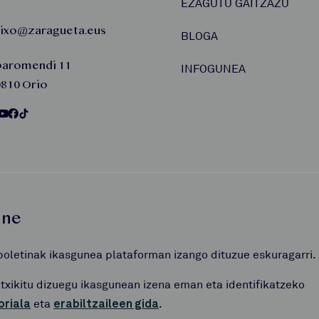
EZAGUTU GAITZAZU
aixo@zaragueta.eus
BLOGA
baromendi 11
INFOGUNEA
810 Orio
une
boletinak ikasgunea plataforman izango dituzue eskuragarri.
atxikitu dizuegu ikasgunean izena eman eta identifikatzeko
oriala
eta
erabiltzaileen gida
.