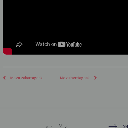
Mezu zaharragoak
Mezu berriagoak
94