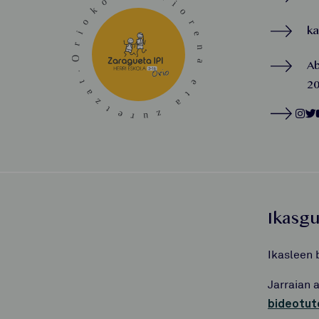
k
A
20
Ikasg
Ikasleen 
Jarraian 
bideotut