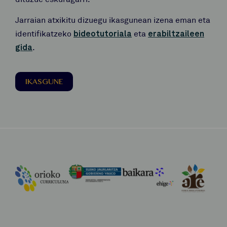
Jarraian atxikitu dizuegu ikasgunean izena eman eta
identifikatzeko
bideotutoriala
eta
erabiltzaileen
gida
.
IKASGUNE