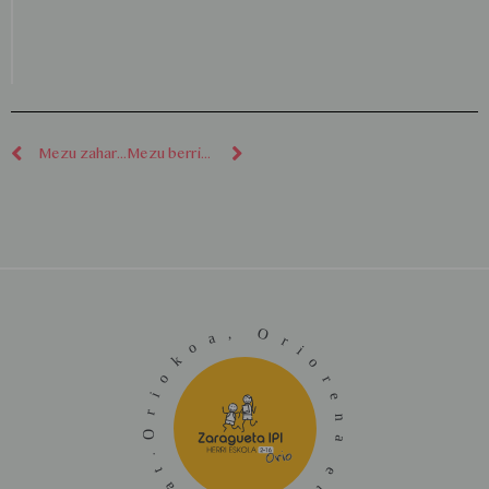
Mezu zaharragoak
Mezu berriagoak