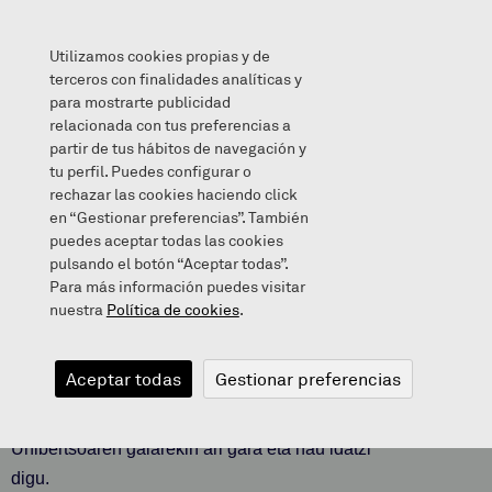
Utilizamos cookies propias y de
terceros con finalidades analíticas y
para mostrarte publicidad
relacionada con tus preferencias a
OLERKIA
partir de tus hábitos de navegación y
tu perfil. Puedes configurar o
rechazar las cookies haciendo click
en “Gestionar preferencias”. También
puedes aceptar todas las cookies
2020/04/03
pulsando el botón “Aceptar todas”.
Para más información puedes visitar
nuestra
Política de cookies
.
OLERKIA
Aceptar todas
Gestionar preferencias
Gure ikasle Orionek olerkitxo hau bidali digu.
Unibertsoaren gaiarekin ari gara eta hau idatzi
digu.