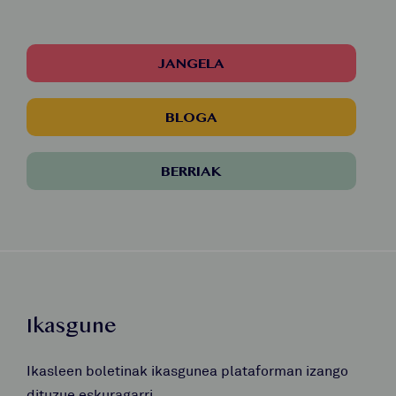
JANGELA
BLOGA
BERRIAK
Ikasgune
Ikasleen boletinak ikasgunea plataforman izango
dituzue eskuragarri.