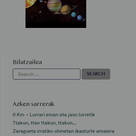
Bilatzailea
Azken sarrerak
0 Km – Lurrari eman eta jaso lurretik
Ttakun, ttan ttakun, ttakun…
Zaragueta irratiko uhinetan ikasturte amaiera