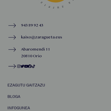
943 89 92 43
kaixo@zaragueta.eus
Abaromendi 11
20810 Orio
EZAGUTU GAITZAZU
BLOGA
INFOGUNEA