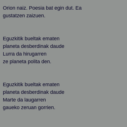
Orion naiz. Poesia bat egin dut. Ea
gustatzen zaizuen.
Eguzkitik bueltak ematen
planeta desberdinak daude
Lurra da hirugarren
ze planeta polita den.
Eguzkitik bueltak ematen
planeta desberdinak daude
Marte da laugarren
gaueko zeruan gorrien.