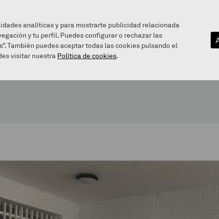
lidades analíticas y para mostrarte publicidad relacionada
vegación y tu perfil. Puedes configurar o rechazar las
EZAGUTU GAITZAZU
INFOGUNEA
BALEAREN BIDE
s”. También puedes aceptar todas las cookies pulsando el
es visitar nuestra
Política de cookies
.