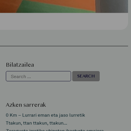
Bilatzailea
Azken sarrerak
0 Km – Lurrari eman eta jaso lurretik
Ttakun, ttan ttakun, ttakun…
Zaragueta irratiko uhinetan ikasturte amaiera