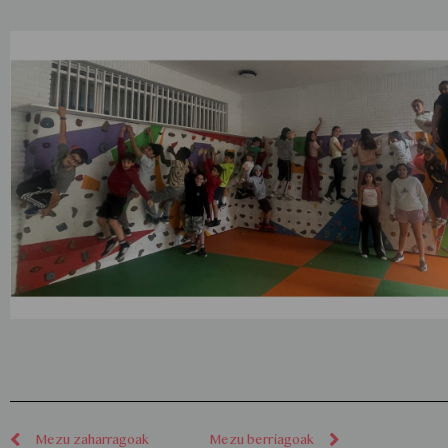
Mezu zaharragoak
Mezu berriagoak