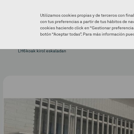
Utilizamos cookies propias y de terceros con fina
con tus preferencias a partir de tus hábitos de na
cookies haciendo click en “Gestionar preferencia
botón “Aceptar todas”. Para más información pued
LH6koak kirol eskaladan