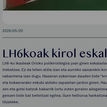
2026/05/20
LH6koak kirol eska
Lh6-ko ikasleak Orioko polikiroldegira joan ginen eskalada
trebatzea. Ez da lehen aldia izan eta aurreko saioarekin k
nabarmena izan dugu. Hasieran ezkerrean dauden bide “err
eta bukaerarako eskubi aldeko zapaietan jardun ginen. Hau
zen eta gutxi batzuk bakarrik lortu zuten goraino ailegatze
genuen bide bat behintzat egitea. Gure helburua harkaitze
litzateke.