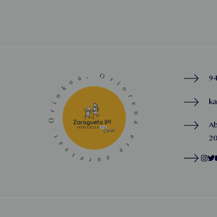
94
k
A
20