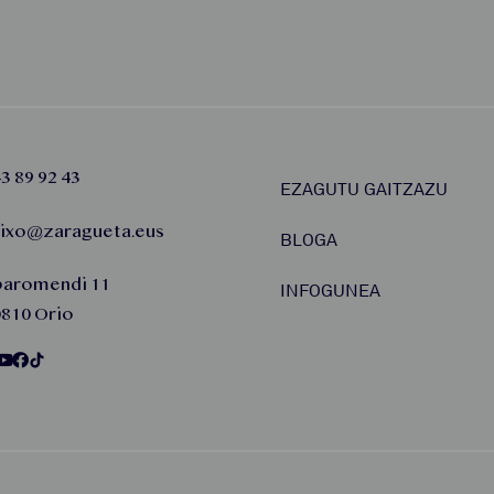
3 89 92 43
EZAGUTU GAITZAZU
aixo@zaragueta.eus
BLOGA
baromendi 11
INFOGUNEA
810 Orio