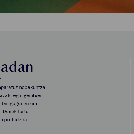
ladan
n
onparatuz hobekuntza
azak” egin genituen
 lan gogorra izan
a. Denok lortu
an probatzea