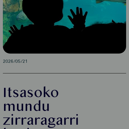
2026/05/21
Itsasoko
mundu
zirraragarri