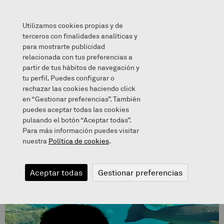
Utilizamos cookies propias y de
terceros con finalidades analíticas y
para mostrarte publicidad
relacionada con tus preferencias a
Itsasoko mundu zirraragarri hori…
partir de tus hábitos de navegación y
tu perfil. Puedes configurar o
rechazar las cookies haciendo click
en “Gestionar preferencias”. También
puedes aceptar todas las cookies
pulsando el botón “Aceptar todas”.
Para más información puedes visitar
nuestra
Política de cookies
.
Aceptar todas
Gestionar preferencias