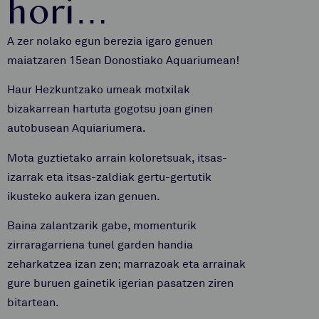
hori…
A zer nolako egun berezia igaro genuen
maiatzaren 15ean Donostiako Aquariumean!
Haur Hezkuntzako umeak motxilak
bizakarrean hartuta gogotsu joan ginen
autobusean Aquiariumera.
Mota guztietako arrain koloretsuak, itsas-
izarrak eta itsas-zaldiak gertu-gertutik
ikusteko aukera izan genuen.
Baina zalantzarik gabe, momenturik
zirraragarriena tunel garden handia
zeharkatzea izan zen; marrazoak eta arrainak
gure buruen gainetik igerian pasatzen ziren
bitartean.