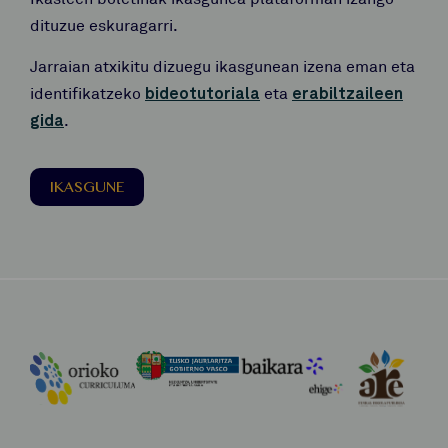
dituzue eskuragarri.
Jarraian atxikitu dizuegu ikasgunean izena eman eta
identifikatzeko
bideotutoriala
eta
erabiltzaileen
gida
.
IKASGUNE