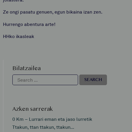
Ze ongi pasatu genuen, egun bikaina izan zen.
Hurrengo abentura arte!
HHko ikasleak
Bilatzailea
Azken sarrerak
0 Km – Lurrari eman eta jaso lurretik
Ttakun, ttan ttakun, ttakun…