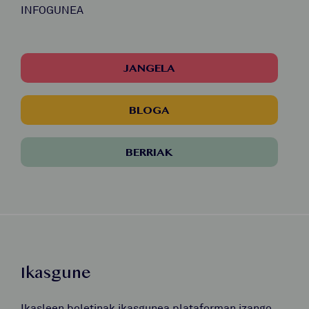
INFOGUNEA
JANGELA
BLOGA
BERRIAK
Ikasgune
Ikasleen boletinak ikasgunea plataforman izango