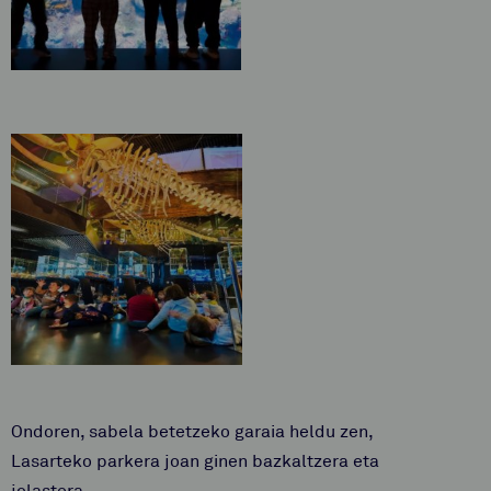
Ondoren, sabela betetzeko garaia heldu zen,
Lasarteko parkera joan ginen bazkaltzera eta
jolastera.