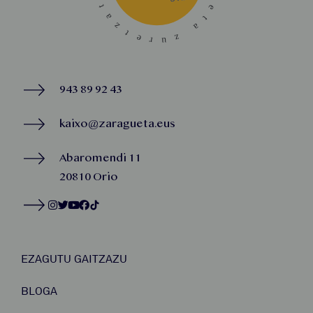
943 89 92 43
kaixo@zaragueta.eus
Abaromendi 11
20810 Orio
EZAGUTU GAITZAZU
BLOGA