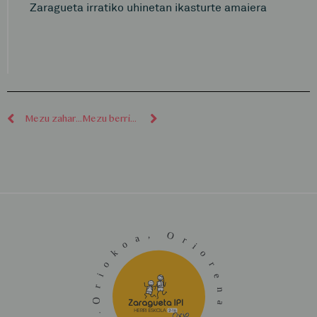
Zaragueta irratiko uhinetan ikasturte amaiera
Mezu zaharragoak
Mezu berriagoak