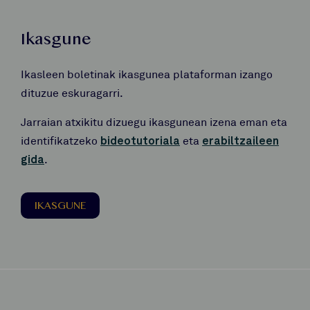
Ikasgune
Ikasleen boletinak ikasgunea plataforman izango
dituzue eskuragarri.
Jarraian atxikitu dizuegu ikasgunean izena eman eta
identifikatzeko
bideotutoriala
eta
erabiltzaileen
gida
.
IKASGUNE