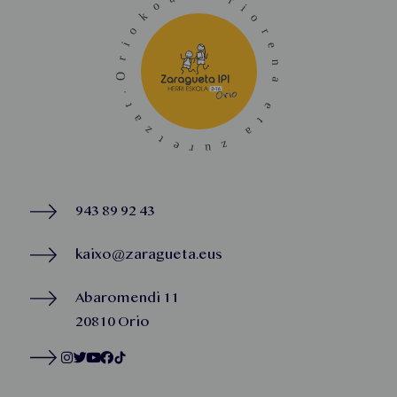
943 89 92 43
kaixo@zaragueta.eus
Abaromendi 11
20810 Orio