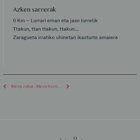
Azken sarrerak
0 Km – Lurrari eman eta jaso lurretik
Ttakun, ttan ttakun, ttakun…
Zaragueta irratiko uhinetan ikasturte amaiera
Mezu zaharragoak
Mezu berriagoak