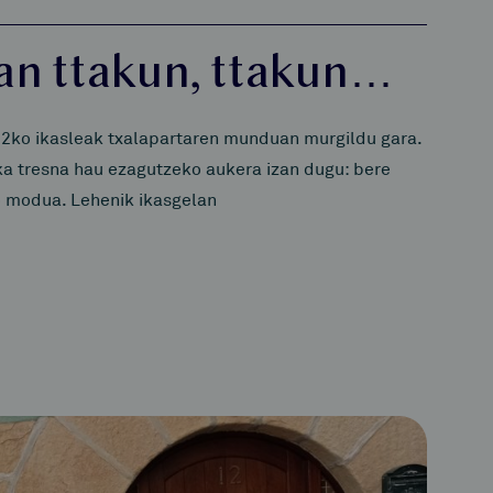
tan ttakun, ttakun…
2ko ikasleak txalapartaren munduan murgildu gara.
a tresna hau ezagutzeko aukera izan dugu: bere
ko modua. Lehenik ikasgelan