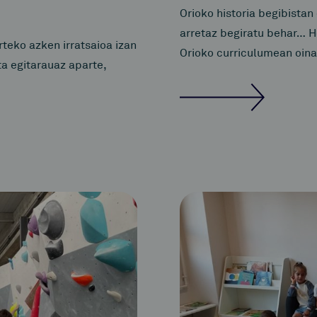
Orioko historia begibistan
arretaz begiratu behar… H
teko azken irratsaioa izan
Orioko curriculumean oina
ta egitarauaz aparte,