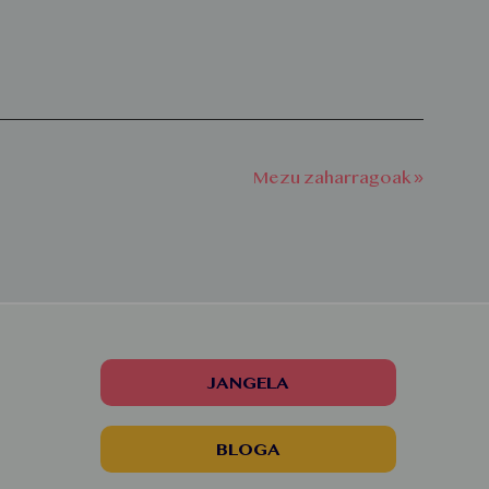
Mezu zaharragoak »
JANGELA
BLOGA