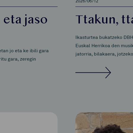
2026/06/12
 eta jaso
Ttakun, t
Ikasturtea bukatzeko DBH
Euskal Herrikoa den musik
n jo eta ke ibili gara
jatorria, bilakaera, jotze
itu gara, zeregin