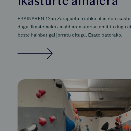
ikasturte amaiera
EKAINAREN 12an Zaragueta Irratiko uhinetan ikastur
dugu. Ikastetxeko Jaialdiaren atarian emititu dugu e
beste hainbat gai jorratu ditugu. Esate baterako,