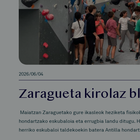
2026/06/04
Zaragueta kirolaz bl
Maiatzan Zaraguetako gure ikasleok heziketa fisiko
hondartzako eskubaloia eta errugbia landu ditugu. 
herriko eskubaloi taldekoekin batera Antilla hondar