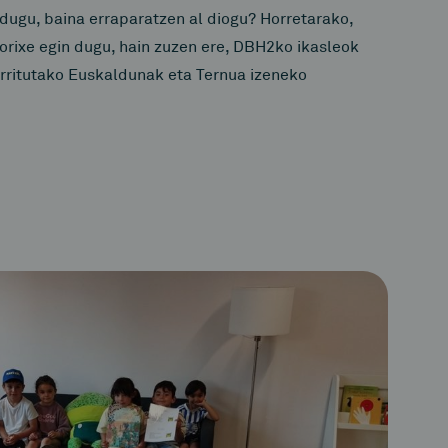
 dugu, baina erraparatzen al diogu? Horretarako,
orixe egin dugu, hain zuzen ere, DBH2ko ikasleok
rritutako Euskaldunak eta Ternua izeneko