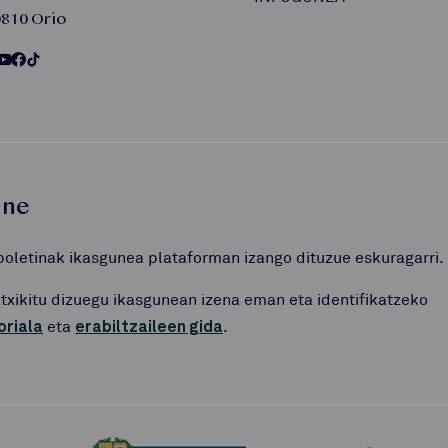
810 Orio
une
boletinak ikasgunea plataforman izango dituzue eskuragarri.
atxikitu dizuegu ikasgunean izena eman eta identifikatzeko
oriala
eta
erabiltzaileen gida
.