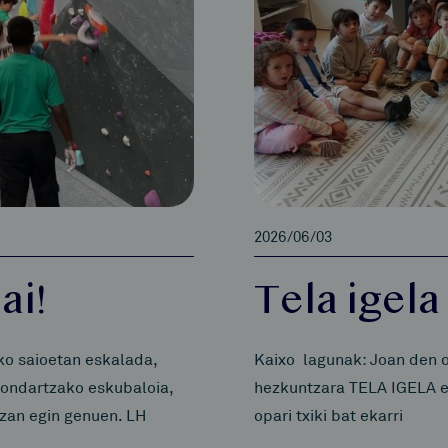
2026/06/03
ai!
Tela igela
ko saioetan eskalada,
Kaixo lagunak: Joan den o
Hondartzako eskubaloia,
hezkuntzara TELA IGELA et
tzan egin genuen. LH
opari txiki bat ekarri