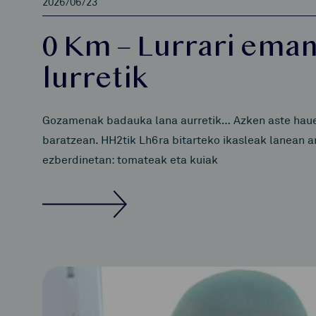
2026/06/23
0 Km – Lurrari eman
lurretik
Gozamenak badauka lana aurretik… Azken aste haueta
baratzean. HH2tik Lh6ra bitarteko ikasleak lanean ar
ezberdinetan: tomateak eta kuiak