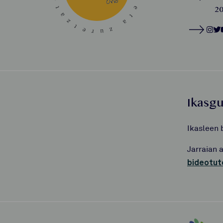
20
Ikasg
Ikasleen 
Jarraian 
bideotut