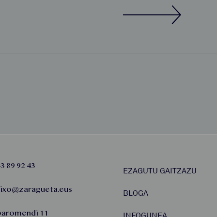
3 89 92 43
EZAGUTU GAITZAZU
aixo@zaragueta.eus
BLOGA
baromendi 11
INFOGUNEA