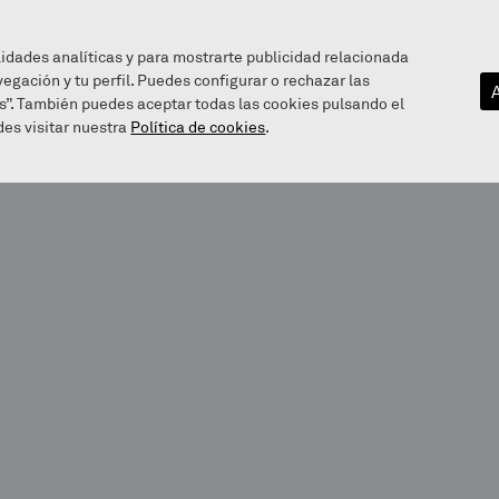
lidades analíticas y para mostrarte publicidad relacionada
vegación y tu perfil. Puedes configurar o rechazar las
EZAGUTU GAITZAZU
INFOGUNEA
BALEAREN BIDE
s”. También puedes aceptar todas las cookies pulsando el
es visitar nuestra
Política de cookies
.