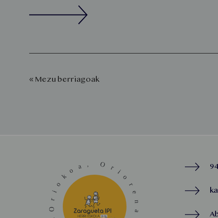
« Mezu berriagoak
94
k
A