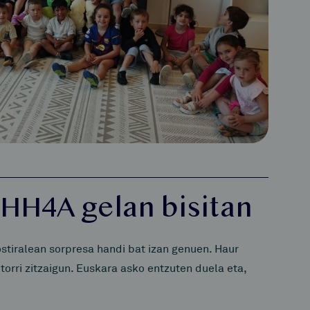
 HH4A gelan bisitan
stiralean sorpresa handi bat izan genuen. Haur
orri zitzaigun. Euskara asko entzuten duela eta,