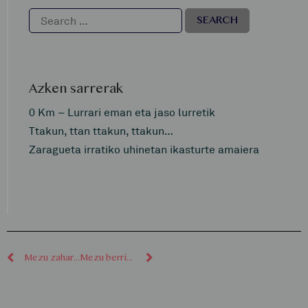
Azken sarrerak
0 Km – Lurrari eman eta jaso lurretik
Ttakun, ttan ttakun, ttakun…
Zaragueta irratiko uhinetan ikasturte amaiera
Mezu zaharragoak
Mezu berriagoak