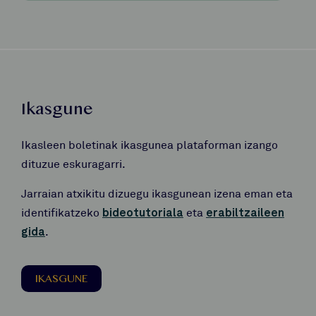
Ikasgune
Ikasleen boletinak ikasgunea plataforman izango
dituzue eskuragarri.
Jarraian atxikitu dizuegu ikasgunean izena eman eta
identifikatzeko
bideotutoriala
eta
erabiltzaileen
gida
.
IKASGUNE