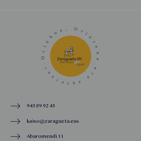
943 89 92 43
kaixo@zaragueta.eus
Abaromendi 11