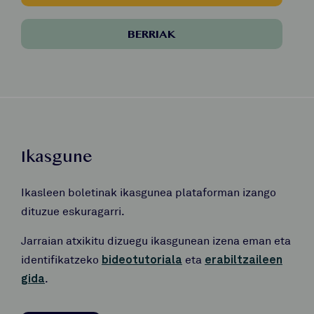
BERRIAK
Ikasgune
Ikasleen boletinak ikasgunea plataforman izango
dituzue eskuragarri.
Jarraian atxikitu dizuegu ikasgunean izena eman eta
identifikatzeko
bideotutoriala
eta
erabiltzaileen
gida
.