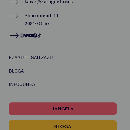
kaixo@zaragueta.eus
Abaromendi 11
20810 Orio
EZAGUTU GAITZAZU
BLOGA
INFOGUNEA
JANGELA
BLOGA