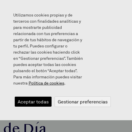
Utilizamos cookies propias y de
terceros con finalidades analíticas y
para mostrarte publicidad
relacionada con tus preferencias a
Alumnos de EI en el Centro de Día
partir de tus hábitos de navegación y
tu perfil. Puedes configurar o
rechazar las cookies haciendo click
en “Gestionar preferencias”. También
puedes aceptar todas las cookies
2018/05/16
pulsando el botón “Aceptar todas”.
Para más información puedes visitar
nuestra
Política de cookies
.
Alumnos de EI
Aceptar todas
Gestionar preferencias
en el Centro
de Día