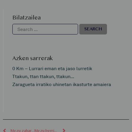
Bilatzailea
Azken sarrerak
0 Km – Lurrari eman eta jaso lurretik
Ttakun, ttan ttakun, ttakun…
Zaragueta irratiko uhinetan ikasturte amaiera
Mezu zaharragoak
Mezu berriagoak