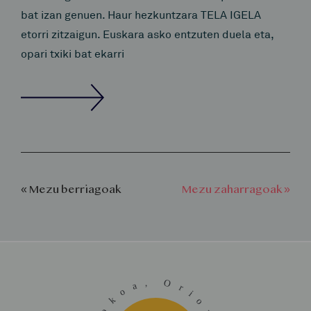
bat izan genuen. Haur hezkuntzara TELA IGELA
etorri zitzaigun. Euskara asko entzuten duela eta,
opari txiki bat ekarri
« Mezu berriagoak
Mezu zaharragoak »