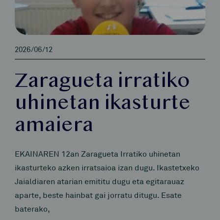
2026/06/12
Zaragueta irratiko
uhinetan ikasturte
amaiera
EKAINAREN 12an Zaragueta Irratiko uhinetan
ikasturteko azken irratsaioa izan dugu. Ikastetxeko
Jaialdiaren atarian emititu dugu eta egitarauaz
aparte, beste hainbat gai jorratu ditugu. Esate
baterako,