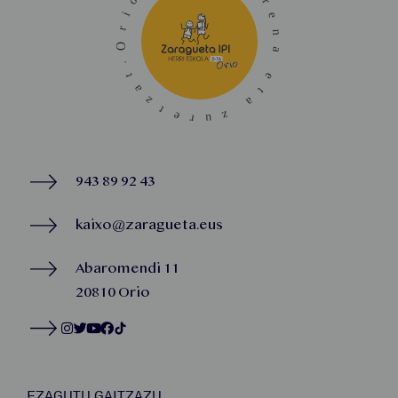
943 89 92 43
kaixo@zaragueta.eus
Abaromendi 11
20810 Orio
EZAGUTU GAITZAZU