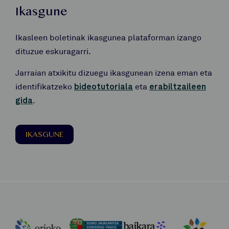
Ikasgune
Ikasleen boletinak ikasgunea plataforman izango
dituzue eskuragarri.
Jarraian atxikitu dizuegu ikasgunean izena eman eta
identifikatzeko
bideotutoriala
eta
erabiltzaileen
gida
.
IKASGUNE