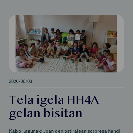
2026/06/03
Tela igela HH4A
gelan bisitan
Kaixo lagunak: Joan den ostiralean sorpresa handi