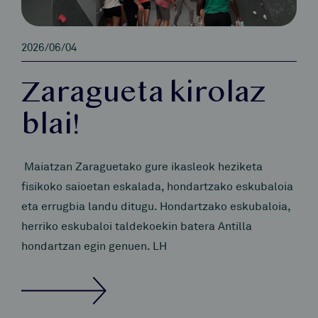
2026/06/04
Zaragueta kirolaz
blai!
Maiatzan Zaraguetako gure ikasleok heziketa
fisikoko saioetan eskalada, hondartzako eskubaloia
eta errugbia landu ditugu. Hondartzako eskubaloia,
herriko eskubaloi taldekoekin batera Antilla
hondartzan egin genuen. LH