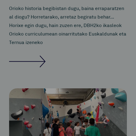
Orioko historia begibistan dugu, baina erraparatzen
al diogu? Horretarako, arretaz begiratu behar…
Horixe egin dugu, hain zuzen ere, DBH2ko ikasleok
Orioko curriculumean oinarritutako Euskaldunak eta
Ternua izeneko