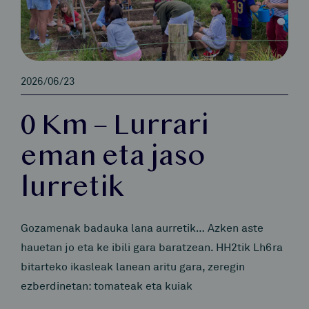
2026/06/23
0 Km – Lurrari
eman eta jaso
lurretik
Gozamenak badauka lana aurretik… Azken aste
hauetan jo eta ke ibili gara baratzean. HH2tik Lh6ra
bitarteko ikasleak lanean aritu gara, zeregin
ezberdinetan: tomateak eta kuiak