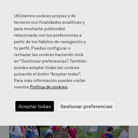
Utilizamos cookies propias y de
terceros con finalidades analíticas y
para mostrarte publicidad
relacionada con tus preferencias a
partir de tus hábitos de navegación y
Archives for May 17, 2019
tu perfil. Puedes configurar o
rechazar las cookies haciendo click
en “Gestionar preferencias”. También
Bloga
puedes aceptar todas las cookies
pulsando el botón “Aceptar todas”.
Para más información puedes visitar
nuestra
Política de cookies
.
Aceptar todas
Gestionar preferencias