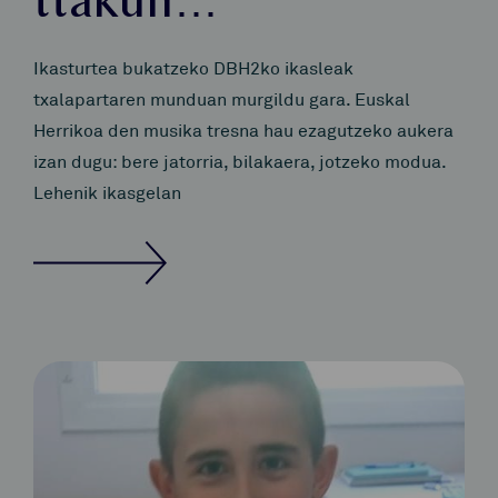
ttakun…
Ikasturtea bukatzeko DBH2ko ikasleak
txalapartaren munduan murgildu gara. Euskal
Herrikoa den musika tresna hau ezagutzeko aukera
izan dugu: bere jatorria, bilakaera, jotzeko modua.
Lehenik ikasgelan