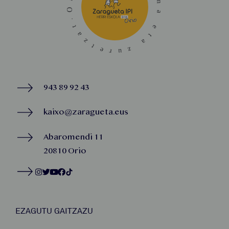
943 89 92 43
kaixo@zaragueta.eus
Abaromendi 11
20810 Orio
EZAGUTU GAITZAZU