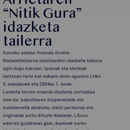
Arrietaren
“Nitik Gura”
idazketa
tailerra
Aurreko astean Yolanda Arrieta
Malaxetxebarria idazlearekin idazketa tailerra
egin dugu eskolan. Ipuinak eta olerkiak
lantzeari tarte bat eskaini diote egunero LHko
5. mailakoek eta DBHko 1.-koek.
Lanketa horren oinarria idazketa sortzailea
izan da: bakoitzaren bizipenetatik eta
irudimenetik abiatuta, idatzi pertsonal eta
originalak sortu dituzte ikasleek. Liburu
ederrez gozatzeaz gain, ikasleek euren