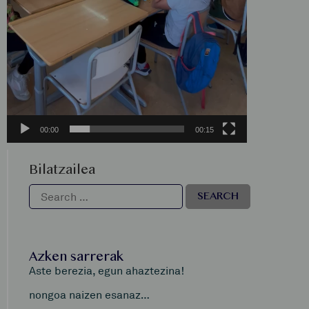
00:00
00:15
Bilatzailea
Azken sarrerak
Aste berezia, egun ahaztezina!
nongoa naizen esanaz…