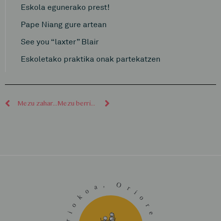
Eskola egunerako prest!
Pape Niang gure artean
See you “laxter” Blair
Eskoletako praktika onak partekatzen
Mezu zaharragoak
Mezu berriagoak