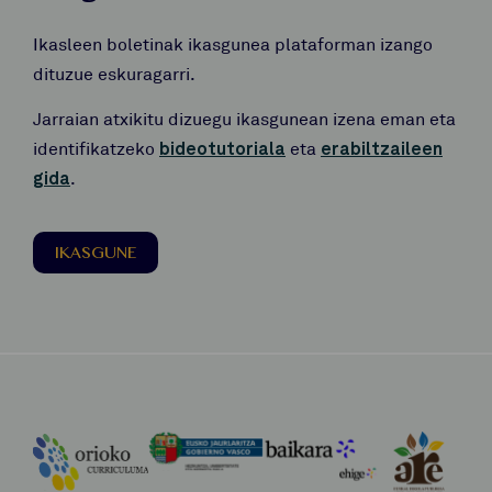
Ikasleen boletinak ikasgunea plataforman izango
dituzue eskuragarri.
Jarraian atxikitu dizuegu ikasgunean izena eman eta
identifikatzeko
bideotutoriala
eta
erabiltzaileen
gida
.
IKASGUNE