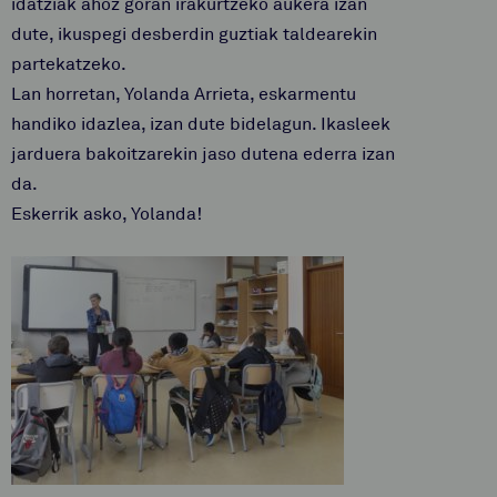
idatziak ahoz goran irakurtzeko aukera izan
dute, ikuspegi desberdin guztiak taldearekin
partekatzeko.
Lan horretan, Yolanda Arrieta, eskarmentu
handiko idazlea, izan dute bidelagun. Ikasleek
jarduera bakoitzarekin jaso dutena ederra izan
da.
Eskerrik asko, Yolanda!