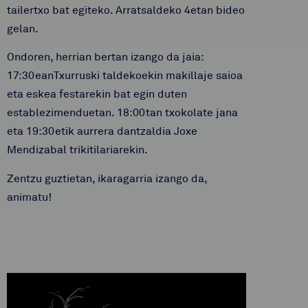
tailertxo bat egiteko. Arratsaldeko 4etan bideo
gelan.
Ondoren, herrian bertan izango da jaia:
17:30eanTxurruski taldekoekin makillaje saioa
eta eskea festarekin bat egin duten
establezimenduetan. 18:00tan txokolate jana
eta 19:30etik aurrera dantzaldia Joxe
Mendizabal trikitilariarekin.
Zentzu guztietan, ikaragarria izango da,
animatu!
Video
Player