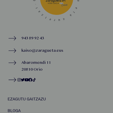
943 89 92 43
kaixo@zaragueta.eus
Abaromendi 11
20810 Orio
EZAGUTU GAITZAZU
BLOGA