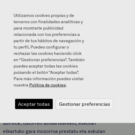
Utilizamos cookies propias y de
terceros con finalidades analíticas y
para mostrarte publicidad
relacionada con tus preferencias a
Berriak
/
Gau Beltza
partir de tus hábitos de navegación y
tu perfil. Puedes configurar o
rechazar las cookies haciendo click
en “Gestionar preferencias”. También
puedes aceptar todas las cookies
October 29, 2023
pulsando el botón “Aceptar todas”.
Para más información puedes visitar
nuestra
Política de cookies
.
Gau Beltza
Aceptar todas
Gestionar preferencias
Herrian egingo den Gau Beltza jaira joan
aurretik, datorren asteartearekin, eskolan
elkartuko gara mozorroa prestatu eta eskulan