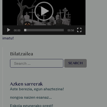
00:00
00:56
imatu!
Bilatzailea
Azken sarrerak
Aste berezia, egun ahaztezina!
nongoa naizen esanaz…
Eskola egunerako prest!