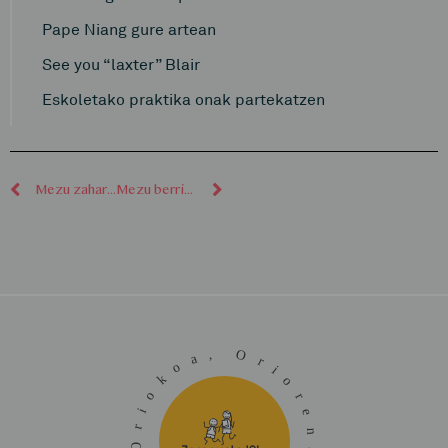
Pape Niang gure artean
See you “laxter” Blair
Eskoletako praktika onak partekatzen
Mezu zaharragoak
Mezu berriagoak