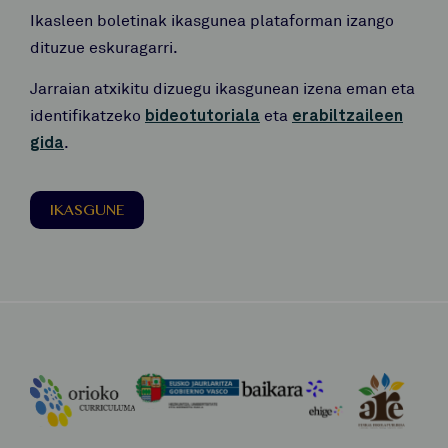
Ikasleen boletinak ikasgunea plataforman izango
dituzue eskuragarri.
Jarraian atxikitu dizuegu ikasgunean izena eman eta
identifikatzeko
bideotutoriala
eta
erabiltzaileen
gida
.
IKASGUNE