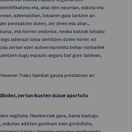
dentifikatzea eta, ahal den neurrian, eskola eta
erean, azkenaldian, lotsaren gaia lantzen ari
zer pentsatzen duten, zer diren eta abar…
buruz, eta horren ondorioz, neska batzuk lotsatu
diegu adierazi lotsa sentitzen duten horiei ez
gula zertan ezer autoerreprimitu behar norbaitek
kaintzen dugu espazio seguru bat gure taldean,
artxoaren 7rako hainbat gauza prestatzen ari
dibidez, zertan ikusten duzue aportatu
ekin segitzea. Hasiberriak gara, baina badugu
 eskolan aditzen genituen irain gordofobo,
batzuetan halako dezente entzuten genituelako.