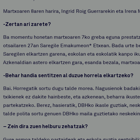
Martxoaren 8aren harira, Ingrid Roig Guerrarekin eta Irena 
-Zertan ari zarete?
Ba momentu honetan martxoaren 7ko greba eguna prestatzen
otsailaren 27an Saregile Emakumeon* Etxean. Bada urte be
Saregilen elkartzen garena, eskolan eta eskolatik kanpo i
Azkenaldian astero elkartzen gara, esanda bezala, martxoa
-Behar handia sentitzen al duzue horrela elkartzeko?
Bai. Horregatik sortu dugu talde morea. Nagusienok badaki
txikienek ez dakite hainbeste, eta azkenean, beharra ikus
partekatzeko. Berez, hasieratik, DBHko ikasle guztiak, nes
talde polita sortu genuen DBHko maila guztietako neskekin
– Zein dira zuen helburu zehatzak?
Gure asmoa taldeko partaideak eta eskola guztia sentsibil