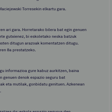
Maciejewski Torresekin elkartu gara.
 ari gara. Horretarako bilera bat egin genuen
te gutxienez, bi eskoletako neska batzuk
kusten ditugun arazoak komentatzen ditugu.
ren 8a prestatzeko.
gu informazioa gure kabuz aurkitzen, baina
ten genuen denok espazio seguru bat
kak eta mutilak, gonbidatu genituen. Azkenean
.
izatzea da: eskola espazio segurua den