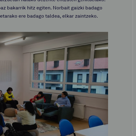
az bakarrik hitz egiten. Norbait gaizki badago
etarako ere badago taldea, elkar zaintzeko.