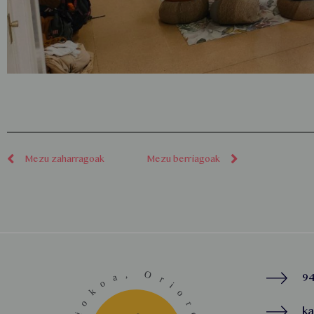
Mezu zaharragoak
Mezu berriagoak
94
k