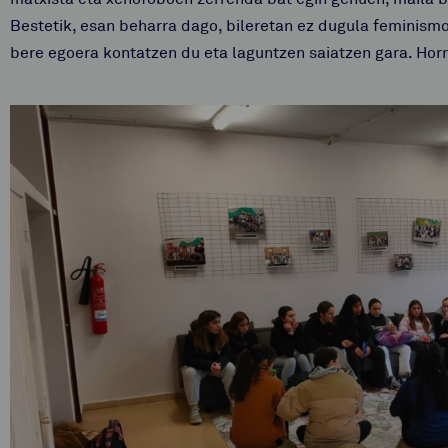
Bestetik, esan beharra dago, bileretan ez dugula feminismo
bere egoera kontatzen du eta laguntzen saiatzen gara. Horr