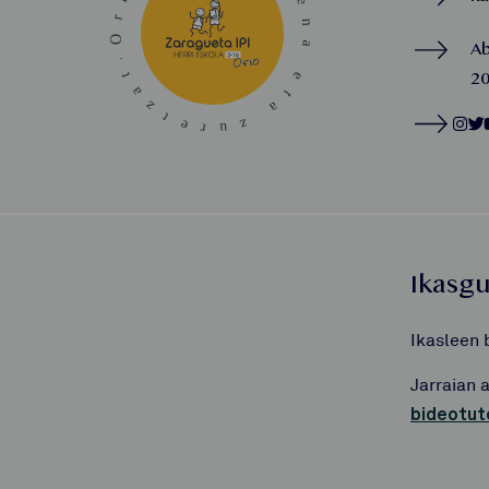
A
20
Ikasg
Ikasleen 
Jarraian 
bideotut