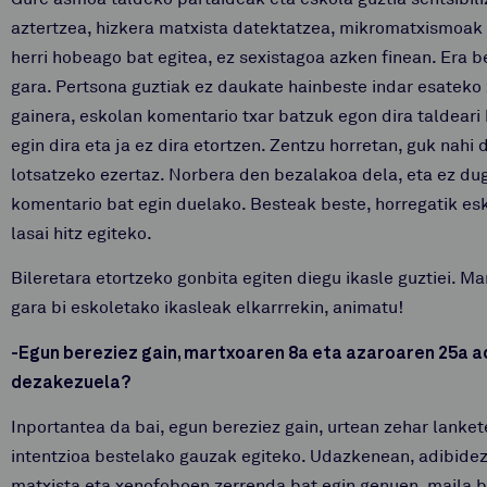
aztertzea, hizkera matxista datektatzea, mikromatxismoak i
herri hobeago bat egitea, ez sexistagoa azken finean. Era b
gara. Pertsona guztiak ez daukate hainbeste indar esateko 
gainera, eskolan komentario txar batzuk egon dira taldeari 
egin dira eta ja ez dira etortzen. Zentzu horretan, guk nahi 
lotsatzeko ezertaz. Norbera den bezalakoa dela, eta ez du
komentario bat egin duelako. Besteak beste, horregatik es
lasai hitz egiteko.
Bileretara etortzeko gonbita egiten diegu ikasle guztiei. M
gara bi eskoletako ikasleak elkarrrekin, animatu!
-Egun bereziez gain, martxoaren 8a eta azaroaren 25a a
dezakezuela?
Inportantea da bai, egun bereziez gain, urtean zehar lanket
intentzioa bestelako gauzak egiteko. Udazkenean, adibidez,
matxista eta xenofoboen zerrenda bat egin genuen, maila 