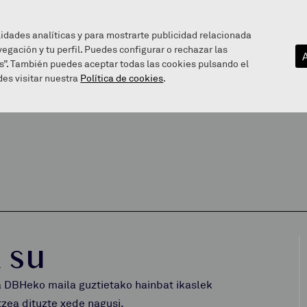
lidades analíticas y para mostrarte publicidad relacionada
vegación y tu perfil. Puedes configurar o rechazar las
EZAGUTU GAITZAZU
INFOGUNEA
BALEAREN BIDE
s”. También puedes aceptar todas las cookies pulsando el
es visitar nuestra
Política de cookies
.
 su
a DBHeko maila guztietako hainbat ikaslek
zea dituzte xede nagusi.