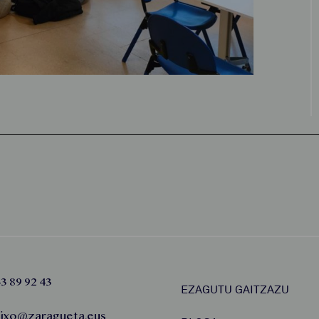
3 89 92 43
EZAGUTU GAITZAZU
aixo@zaragueta.eus