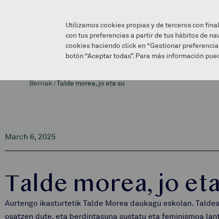
Utilizamos cookies propias y de terceros con fina
con tus preferencias a partir de tus hábitos de na
cookies haciendo click en “Gestionar preferencia
botón “Aceptar todas”. Para más información pued
Berriak
/
Talde morea, jo eta su
March 6, 2025
Talde morea, jo eta
Aurtengo ikasturtetik Talde Morea daukagu eskolan. Talde
osatzen dute, eta berdintasuna sustatu eta feminismoa lant