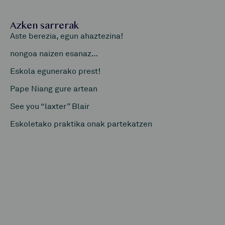
Azken sarrerak
Aste berezia, egun ahaztezina!
nongoa naizen esanaz…
Eskola egunerako prest!
Pape Niang gure artean
See you “laxter” Blair
Eskoletako praktika onak partekatzen