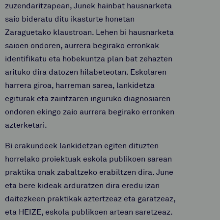
zuzendaritzapean, Junek hainbat hausnarketa
saio bideratu ditu ikasturte honetan
Zaraguetako klaustroan. Lehen bi hausnarketa
saioen ondoren, aurrera begirako erronkak
identifikatu eta hobekuntza plan bat zehazten
arituko dira datozen hilabeteotan. Eskolaren
harrera giroa, harreman sarea, lankidetza
egiturak eta zaintzaren inguruko diagnosiaren
ondoren ekingo zaio aurrera begirako erronken
azterketari.
Bi erakundeek lankidetzan egiten dituzten
horrelako proiektuak eskola publikoen sarean
praktika onak zabaltzeko erabiltzen dira. June
eta bere kideak arduratzen dira eredu izan
daitezkeen praktikak
aztertzeaz eta garatzeaz,
eta HEIZE, eskola publikoen artean saretzeaz.