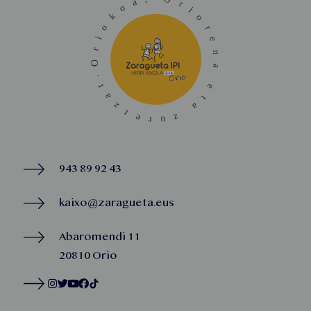
943 89 92 43
kaixo@zaragueta.eus
Abaromendi 11
20810 Orio