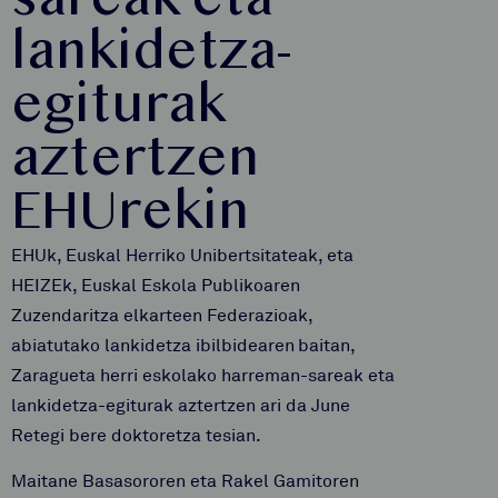
sareak eta
lankidetza-
egiturak
aztertzen
EHUrekin
EHUk, Euskal Herriko Unibertsitateak, eta
HEIZEk, Euskal Eskola Publikoaren
Zuzendaritza elkarteen Federazioak,
abiatutako lankidetza ibilbidearen
baitan,
Zaragueta herri eskolako harreman-sareak eta
lankidetza-egiturak aztertzen ari da June
Retegi bere doktoretza tesian.
Maitane Basasororen eta Rakel Gamitoren