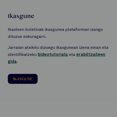
Ikasgune
Ikasleen boletinak ikasgunea plataforman izango
dituzue eskuragarri.
Jarraian atxikitu dizuegu ikasgunean izena eman eta
identifikatzeko
bideotutoriala
eta
erabiltzaileen
gida
.
IKASGUNE