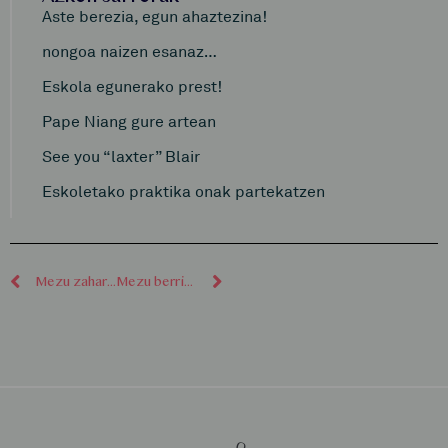
Aste berezia, egun ahaztezina!
nongoa naizen esanaz…
Eskola egunerako prest!
Pape Niang gure artean
See you “laxter” Blair
Eskoletako praktika onak partekatzen
Mezu zaharragoak
Mezu berriagoak