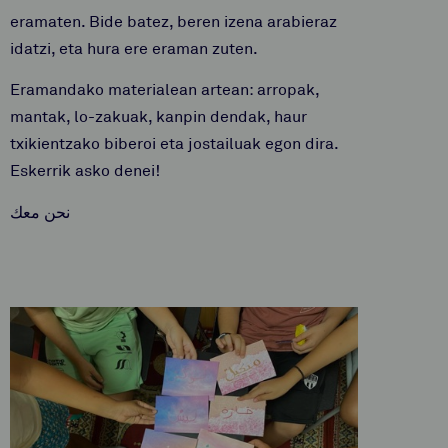
eramaten. Bide batez, beren izena arabieraz
idatzi, eta hura ere eraman zuten.
Eramandako materialean artean: arropak,
mantak, lo-zakuak, kanpin dendak, haur
txikientzako biberoi eta jostailuak egon dira.
Eskerrik asko denei!
نحن معك