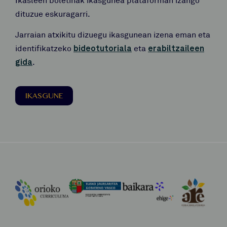
dituzue eskuragarri.
Jarraian atxikitu dizuegu ikasgunean izena eman eta
identifikatzeko
bideotutoriala
eta
erabiltzaileen
gida
.
IKASGUNE