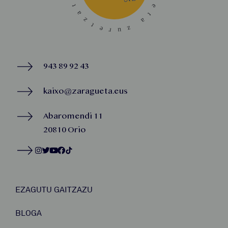
943 89 92 43
kaixo@zaragueta.eus
Abaromendi 11
20810 Orio
EZAGUTU GAITZAZU
BLOGA