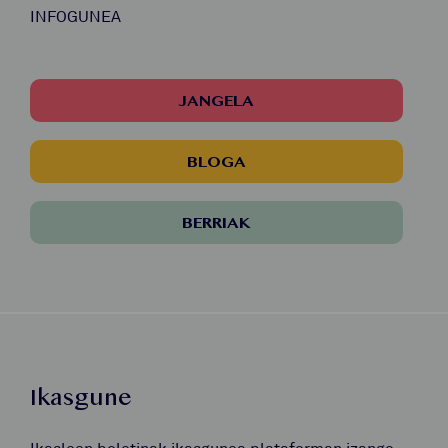
INFOGUNEA
JANGELA
BLOGA
BERRIAK
Ikasgune
Ikasleen boletinak ikasgunea plataforman izango