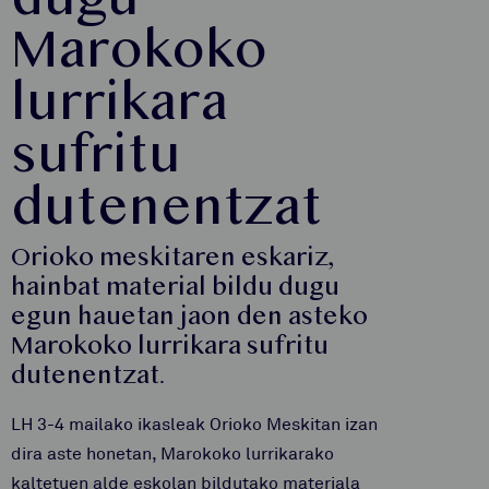
dugu
Marokoko
lurrikara
sufritu
dutenentzat
Orioko meskitaren eskariz,
hainbat material bildu dugu
egun hauetan jaon den asteko
Marokoko lurrikara sufritu
dutenentzat.
LH 3-4 mailako ikasleak Orioko Meskitan izan
dira aste honetan, Marokoko lurrikarako
kaltetuen alde eskolan bildutako materiala