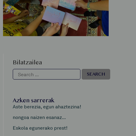
Bilatzailea
Azken sarrerak
Aste berezia, egun ahaztezina!
nongoa naizen esanaz…
Eskola egunerako prest!