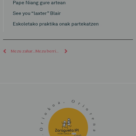
Pape Niang gure artean
See you “laxter” Blair
Eskoletako praktika onak partekatzen
Mezu zaharragoak
Mezu berriagoak