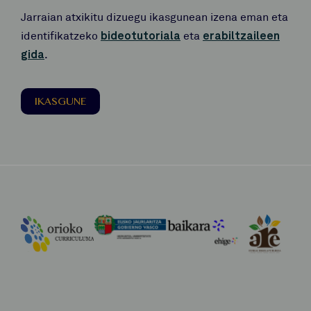
Jarraian atxikitu dizuegu ikasgunean izena eman eta
identifikatzeko
bideotutoriala
eta
erabiltzaileen
gida
.
IKASGUNE