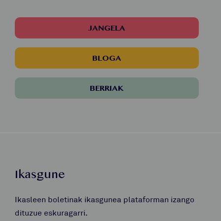
JANGELA
BLOGA
BERRIAK
Ikasgune
Ikasleen boletinak ikasgunea plataforman izango
dituzue eskuragarri.