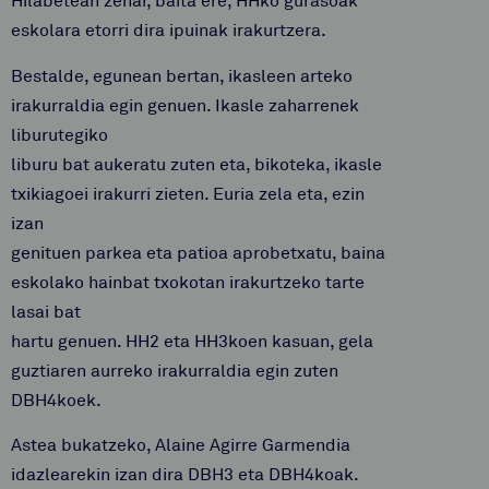
Hilabetean zehar, baita ere, HHko gurasoak
eskolara etorri dira ipuinak irakurtzera.
Bestalde, egunean bertan, ikasleen arteko
irakurraldia egin genuen. Ikasle zaharrenek
liburutegiko
liburu bat aukeratu zuten eta, bikoteka, ikasle
txikiagoei irakurri zieten. Euria zela eta, ezin
izan
genituen parkea eta patioa aprobetxatu, baina
eskolako hainbat txokotan irakurtzeko tarte
lasai bat
hartu genuen. HH2 eta HH3koen kasuan, gela
guztiaren aurreko irakurraldia egin zuten
DBH4koek.
Astea bukatzeko, Alaine Agirre Garmendia
idazlearekin izan dira DBH3 eta DBH4koak.