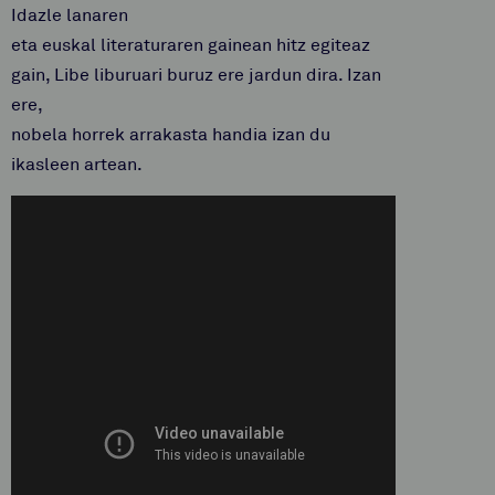
Idazle lanaren
eta euskal literaturaren gainean hitz egiteaz
gain, Libe liburuari buruz ere jardun dira. Izan
ere,
nobela horrek arrakasta handia izan du
ikasleen artean.