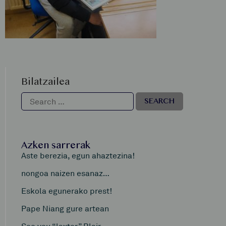
Bilatzailea
Azken sarrerak
Aste berezia, egun ahaztezina!
nongoa naizen esanaz…
Eskola egunerako prest!
Pape Niang gure artean
See you “laxter” Blair