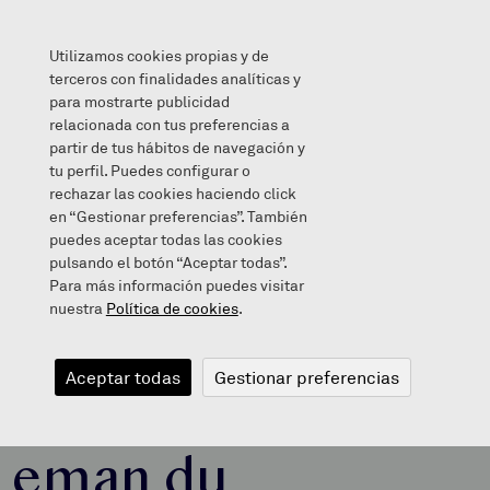
Utilizamos cookies propias y de
terceros con finalidades analíticas y
para mostrarte publicidad
relacionada con tus preferencias a
Berriak
/
Liburuaren asteak berea eman du
partir de tus hábitos de navegación y
tu perfil. Puedes configurar o
rechazar las cookies haciendo click
en “Gestionar preferencias”. También
puedes aceptar todas las cookies
April 26, 2024
pulsando el botón “Aceptar todas”.
Para más información puedes visitar
nuestra
Política de cookies
.
Liburuaren
Aceptar todas
Gestionar preferencias
asteak berea
eman du