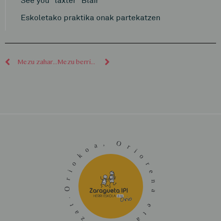
Eskoletako praktika onak partekatzen
Mezu zaharragoak
Mezu berriagoak