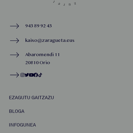
943 89 92 43
kaixo@zaragueta.eus
Abaromendi 11
20810 Orio
EZAGUTU GAITZAZU
BLOGA
INFOGUNEA