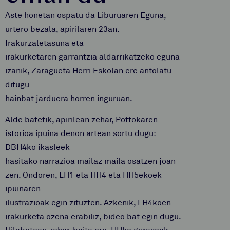
Aste honetan ospatu da Liburuaren Eguna,
urtero bezala, apirilaren 23an.
Irakurzaletasuna eta
irakurketaren garrantzia aldarrikatzeko eguna
izanik, Zaragueta Herri Eskolan ere antolatu
ditugu
hainbat jarduera horren inguruan.
Alde batetik, apirilean zehar, Pottokaren
istorioa ipuina denon artean sortu dugu:
DBH4ko ikasleek
hasitako narrazioa mailaz maila osatzen joan
zen. Ondoren, LH1 eta HH4 eta HH5ekoek
ipuinaren
ilustrazioak egin zituzten. Azkenik, LH4koen
irakurketa ozena erabiliz, bideo bat egin dugu.