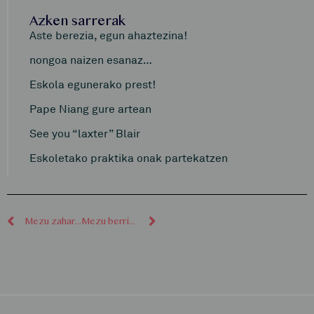
Azken sarrerak
Aste berezia, egun ahaztezina!
nongoa naizen esanaz…
Eskola egunerako prest!
Pape Niang gure artean
See you “laxter” Blair
Eskoletako praktika onak partekatzen
Mezu zaharragoak
Mezu berriagoak