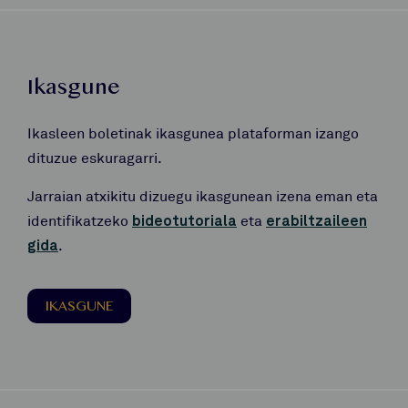
Ikasgune
Ikasleen boletinak ikasgunea plataforman izango
dituzue eskuragarri.
Jarraian atxikitu dizuegu ikasgunean izena eman eta
identifikatzeko
bideotutoriala
eta
erabiltzaileen
gida
.
IKASGUNE