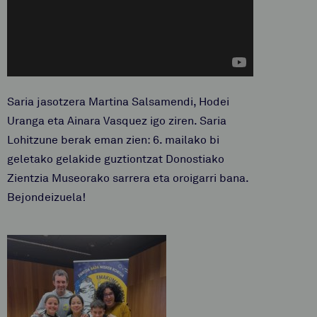
Saria jasotzera Martina Salsamendi, Hodei
Uranga eta Ainara Vasquez igo ziren.
Saria
Lohitzune berak eman zien: 6. mailako bi
geletako gelakide guztiontzat Donostiako
Zientzia Museorako sarrera eta oroigarri bana.
Bejondeizuela!