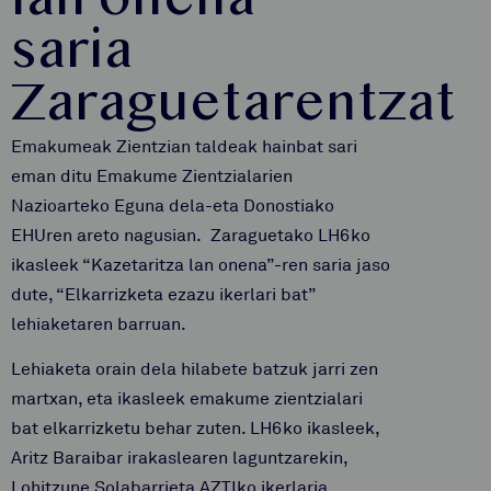
lan onena”
saria
Zaraguetarentzat
Emakumeak Zientzian taldeak hainbat sari
eman ditu Emakume Zientzialarien
Nazioarteko Eguna dela-eta Donostiako
EHUren areto nagusian. Zaraguetako LH6ko
ikasleek “Kazetaritza lan onena”-ren saria jaso
dute, “Elkarrizketa ezazu ikerlari bat”
lehiaketaren barruan.
Lehiaketa orain dela hilabete batzuk jarri zen
martxan, eta ikasleek emakume zientzialari
bat elkarrizketu behar zuten. LH6ko ikasleek,
Aritz Baraibar irakaslearen laguntzarekin,
Lohitzune Solabarrieta AZTIko ikerlaria