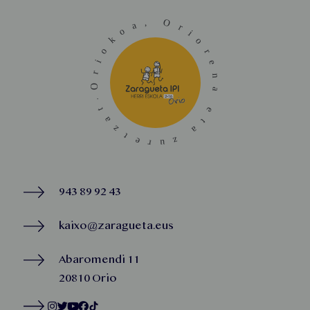
943 89 92 43
kaixo@zaragueta.eus
Abaromendi 11
20810 Orio