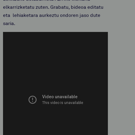
elkarrizketatu zuten. Grabatu, bideoa editatu
eta lehiaketara aurkeztu ondoren jaso dute
saria.