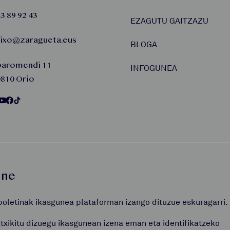
3 89 92 43
EZAGUTU GAITZAZU
aixo@zaragueta.eus
BLOGA
baromendi 11
INFOGUNEA
810 Orio
une
boletinak ikasgunea plataforman izango dituzue eskuragarri.
atxikitu dizuegu ikasgunean izena eman eta identifikatzeko