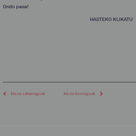
Ondo pasa!
HASTEKO KLIKAT
Mezu zaharragoak
Mezu berriagoak