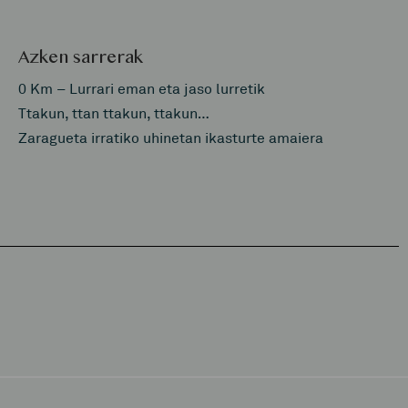
Azken sarrerak
0 Km – Lurrari eman eta jaso lurretik
Ttakun, ttan ttakun, ttakun…
Zaragueta irratiko uhinetan ikasturte amaiera