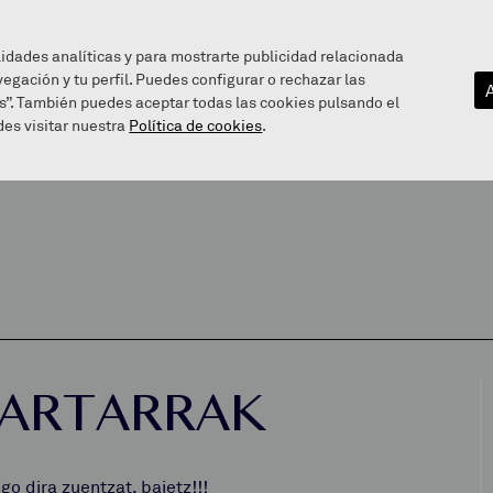
lidades analíticas y para mostrarte publicidad relacionada
vegación y tu perfil. Puedes configurar o rechazar las
EZAGUTU GAITZAZU
INFOGUNEA
BALEAREN BIDE
s”. También puedes aceptar todas las cookies pulsando el
es visitar nuestra
Política de cookies
.
MARTARRAK
o dira zuentzat, baietz!!!