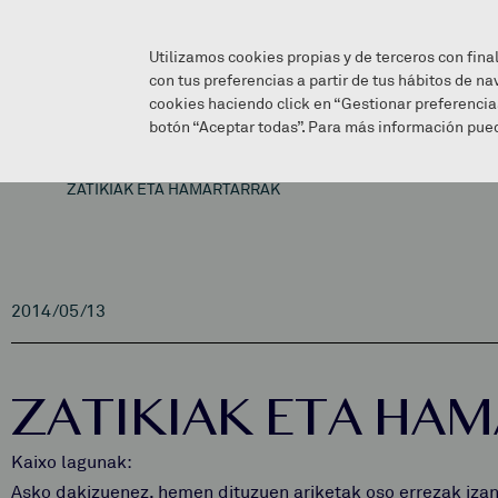
Utilizamos cookies propias y de terceros con fina
con tus preferencias a partir de tus hábitos de na
cookies haciendo click en “Gestionar preferencia
botón “Aceptar todas”. Para más información pued
ZATIKIAK ETA HAMARTARRAK
2014/05/13
ZATIKIAK ETA HA
Kaixo lagunak:
Asko dakizuenez, hemen dituzuen ariketak oso errezak izang