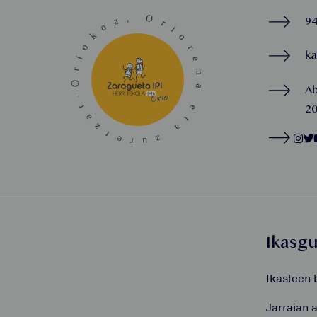
94
k
A
20
Ikasg
Ikasleen 
Jarraian 