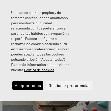
Utilizamos cookies propias y de
terceros con finalidades analíticas y
para mostrarte publicidad
relacionada con tus preferencias a
Zaragueta kirolaz blai!
partir de tus hábitos de navegación y
tu perfil. Puedes configurar o
rechazar las cookies haciendo click
en “Gestionar preferencias”. También
puedes aceptar todas las cookies
pulsando el botón “Aceptar todas”.
Para más información puedes visitar
nuestra
Política de cookies
.
Aceptar todas
Gestionar preferencias