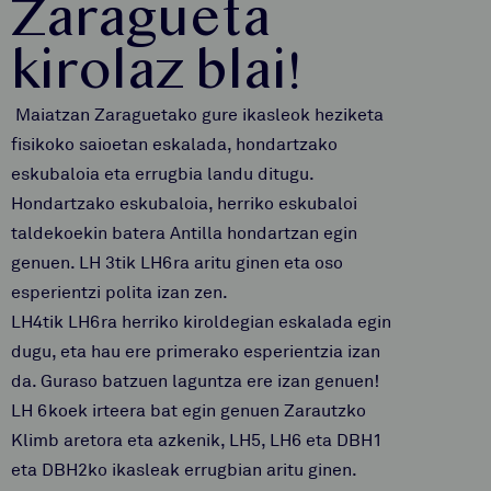
Zaragueta
kirolaz blai!
Maiatzan Zaraguetako gure ikasleok heziketa
fisikoko saioetan eskalada, hondartzako
eskubaloia eta errugbia landu ditugu.
Hondartzako eskubaloia, herriko eskubaloi
taldekoekin batera Antilla hondartzan egin
genuen. LH 3tik LH6ra aritu ginen eta oso
esperientzi polita izan zen.
LH4tik LH6ra herriko kiroldegian eskalada egin
dugu, eta hau ere primerako esperientzia izan
da. Guraso batzuen laguntza ere izan genuen!
LH 6koek irteera bat egin genuen Zarautzko
Klimb aretora eta azkenik, LH5, LH6 eta DBH1
eta DBH2ko ikasleak errugbian aritu ginen.