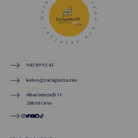
943 89 92 43
kaixo@zaragueta.eus
Abaromendi 11
20810 Orio