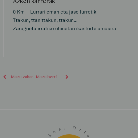
Azken sarrerak
0 Km – Lurrari eman eta jaso lurretik
Ttakun, ttan ttakun, ttakun…
Zaragueta irratiko uhinetan ikasturte amaiera
Mezu zaharragoak
Mezu berriagoak