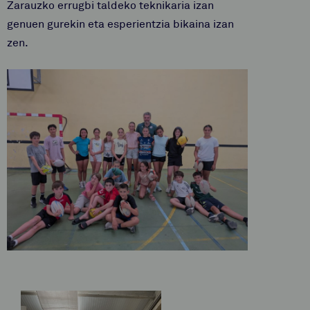
Zarauzko errugbi taldeko teknikaria izan
genuen gurekin eta esperientzia bikaina izan
zen.