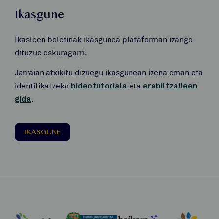
Ikasgune
Ikasleen boletinak ikasgunea plataforman izango
dituzue eskuragarri.
Jarraian atxikitu dizuegu ikasgunean izena eman eta
identifikatzeko
bideotutoriala
eta
erabiltzaileen
gida
.
IKASGUNE