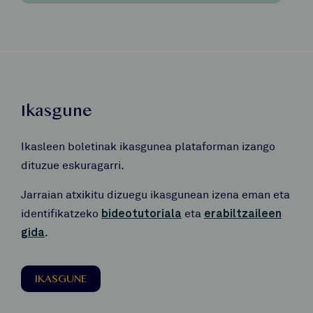
Ikasgune
Ikasleen boletinak ikasgunea plataforman izango
dituzue eskuragarri.
Jarraian atxikitu dizuegu ikasgunean izena eman eta
identifikatzeko
bideotutoriala
eta
erabiltzaileen
gida
.
IKASGUNE