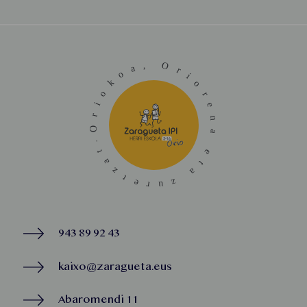
943 89 92 43
kaixo@zaragueta.eus
Abaromendi 11