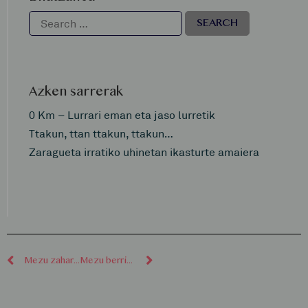
Azken sarrerak
0 Km – Lurrari eman eta jaso lurretik
Ttakun, ttan ttakun, ttakun…
Zaragueta irratiko uhinetan ikasturte amaiera
Mezu zaharragoak
Mezu berriagoak