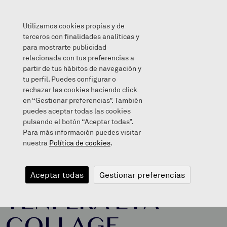
Utilizamos cookies propias y de
terceros con finalidades analíticas y
para mostrarte publicidad
relacionada con tus preferencias a
TENPERA ETA COLLAGE TAILERRA: portada egiten.
partir de tus hábitos de navegación y
(HH5, 1. eta 2.maila)
tu perfil. Puedes configurar o
rechazar las cookies haciendo click
en “Gestionar preferencias”. También
puedes aceptar todas las cookies
pulsando el botón “Aceptar todas”.
Para más información puedes visitar
nuestra
Política de cookies
.
2014/02/12
Aceptar todas
Gestionar preferencias
TENPERA ETA