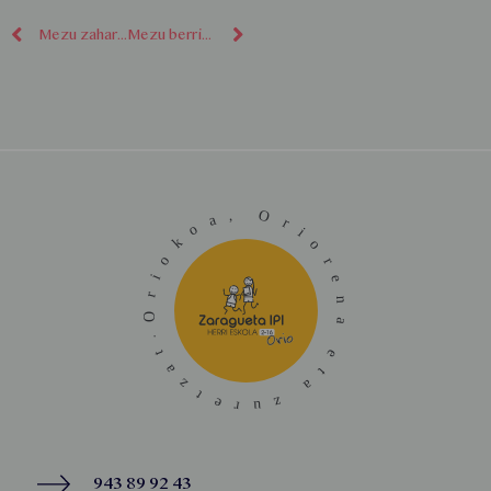
Mezu zaharragoak
Mezu berriagoak
943 89 92 43