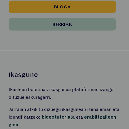
BLOGA
BERRIAK
Ikasgune
Ikasleen boletinak ikasgunea plataforman izango
dituzue eskuragarri.
Jarraian atxikitu dizuegu ikasgunean izena eman eta
identifikatzeko
bideotutoriala
eta
erabiltzaileen
gida
.