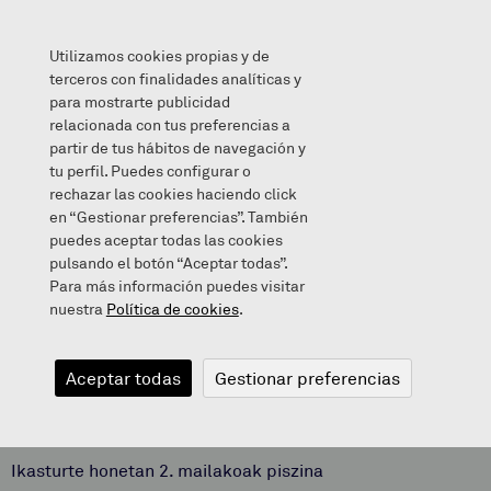
Utilizamos cookies propias y de
terceros con finalidades analíticas y
para mostrarte publicidad
relacionada con tus preferencias a
ORAINGOAN BAI PISZINARA!
partir de tus hábitos de navegación y
tu perfil. Puedes configurar o
rechazar las cookies haciendo click
en “Gestionar preferencias”. También
puedes aceptar todas las cookies
2021/11/10
pulsando el botón “Aceptar todas”.
Para más información puedes visitar
nuestra
Política de cookies
.
ORAINGOAN
Aceptar todas
Gestionar preferencias
BAI PISZINARA!
Ikasturte honetan 2. mailakoak piszina