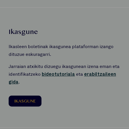
Ikasgune
Ikasleen boletinak ikasgunea plataforman izango
dituzue eskuragarri.
Jarraian atxikitu dizuegu ikasgunean izena eman eta
identifikatzeko
bideotutoriala
eta
erabiltzaileen
gida
.
IKASGUNE