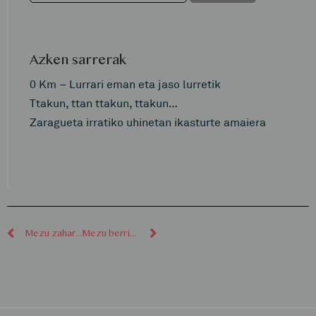
Azken sarrerak
0 Km – Lurrari eman eta jaso lurretik
Ttakun, ttan ttakun, ttakun…
Zaragueta irratiko uhinetan ikasturte amaiera
Mezu zaharragoak
Mezu berriagoak