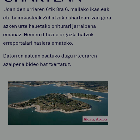
Joan den urriaren 6tik 8ra 6. mailako ikasleak
eta bi irakasleak Zuhatzako uhartean izan gara
azken urte hauetako ohiturari jarraipena
emanaz. Hemen dituzue argazki batzuk
erreportaiari hasiera emateko.
Datorren astean osatuko dugu irteeraren
azalpena bideo bat txertatuz.