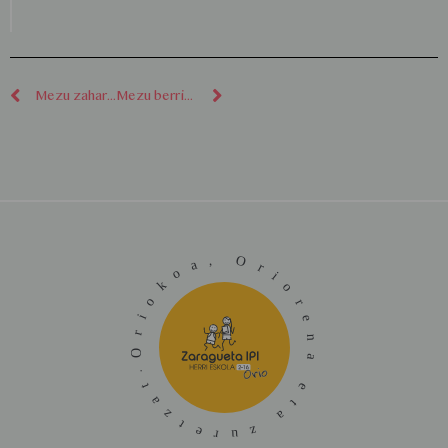
Mezu zaharragoak
Mezu berriagoak