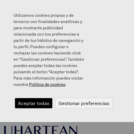
Utilizamos cookies propias y de
terceros con finalidades analíticas y
para mostrarte publicidad
relacionada con tus preferencias a
LH6 ZUHATZAKO UHARTEAN
partir de tus hábitos de navegación y
tu perfil. Puedes configurar o
rechazar las cookies haciendo click
en “Gestionar preferencias”. También
puedes aceptar todas las cookies
2021/11/09
pulsando el botón “Aceptar todas”.
Para más información puedes visitar
nuestra
Política de cookies
.
LH6
Aceptar todas
Gestionar preferencias
ZUHATZAKO
UHARTEAN