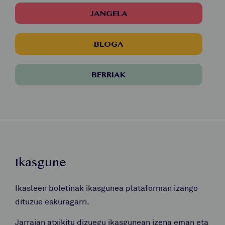
JANGELA
BLOGA
BERRIAK
Ikasgune
Ikasleen boletinak ikasgunea plataforman izango
dituzue eskuragarri.
Jarraian atxikitu dizuegu ikasgunean izena eman eta