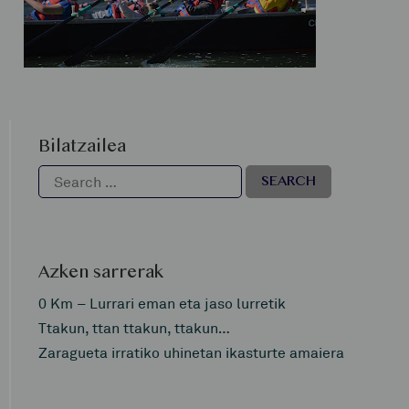
Bilatzailea
Azken sarrerak
0 Km – Lurrari eman eta jaso lurretik
Ttakun, ttan ttakun, ttakun…
Zaragueta irratiko uhinetan ikasturte amaiera