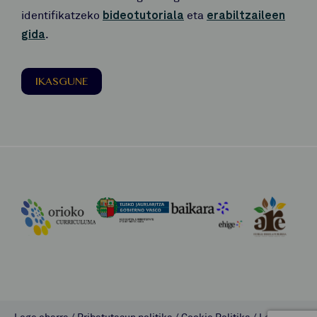
identifikatzeko
bideotutoriala
eta
erabiltzaileen
gida
.
IKASGUNE
Lege oharra
/
Pribatutasun politika
/
Cookie Politika
/
Lombok