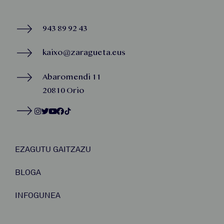
943 89 92 43
kaixo@zaragueta.eus
Abaromendi 11
20810 Orio
EZAGUTU GAITZAZU
BLOGA
INFOGUNEA