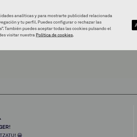
lidades analíticas y para mostrarte publicidad relacionada
vegación y tu perfil. Puedes configurar o rechazar las
EZAGUTU GAITZAZU
INFOGUNEA
BALEAREN BIDE
s”. También puedes aceptar todas las cookies pulsando el
es visitar nuestra
Política de cookies
.
R
NGER!
TZATU! 😀