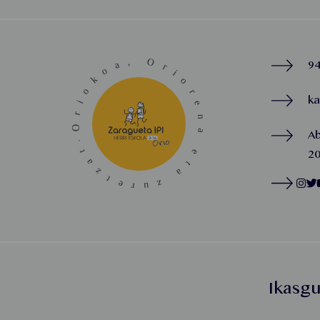
94
k
A
20
Ikasg