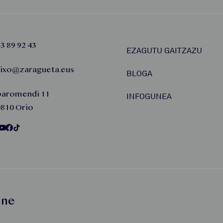
3 89 92 43
EZAGUTU GAITZAZU
aixo@zaragueta.eus
BLOGA
baromendi 11
INFOGUNEA
810 Orio
une