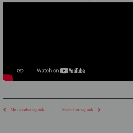
Mezu zaharragoak
Mezu berriagoak