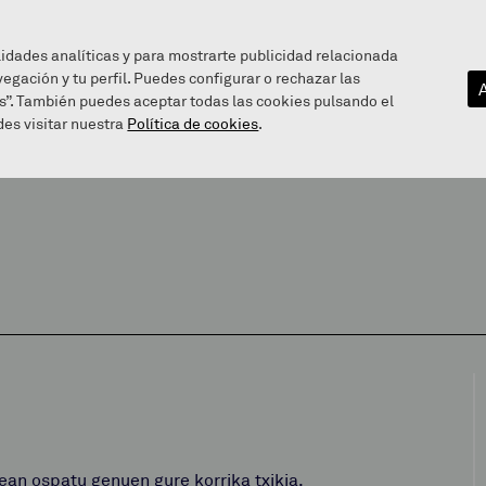
lidades analíticas y para mostrarte publicidad relacionada
vegación y tu perfil. Puedes configurar o rechazar las
EZAGUTU GAITZAZU
INFOGUNEA
BALEAREN BIDE
s”. También puedes aceptar todas las cookies pulsando el
es visitar nuestra
Política de cookies
.
ean ospatu genuen gure korrika txikia.