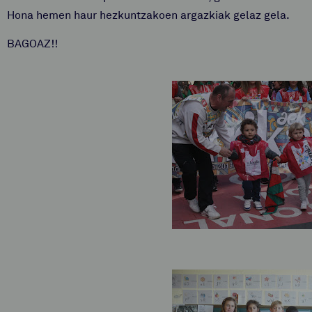
Hona hemen haur hezkuntzakoen argazkiak gelaz gela.
BAGOAZ!!