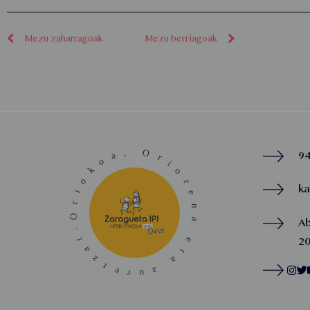
Mezu zaharragoak
Mezu berriagoak
94
k
A
20