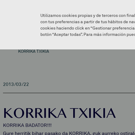
Utilizamos cookies propias y de terceros con fina
con tus preferencias a partir de tus hábitos de na
cookies haciendo click en “Gestionar preferencia
botón “Aceptar todas”. Para más información pued
KORRIKA TXIKIA
2013/03/22
KORRIKA TXIKIA
KORRIKA BADATOR!!!
Gure herritik bihar pasako da KORRIKA, guk aurreko ostiral