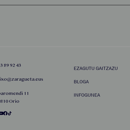
3 89 92 43
EZAGUTU GAITZAZU
aixo@zaragueta.eus
BLOGA
baromendi 11
INFOGUNEA
810 Orio