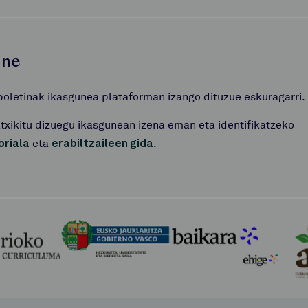
une
boletinak ikasgunea plataforman izango dituzue eskuragarri.
atxikitu dizuegu ikasgunean izena eman eta identifikatzeko
oriala
eta
erabiltzaileen gida
.