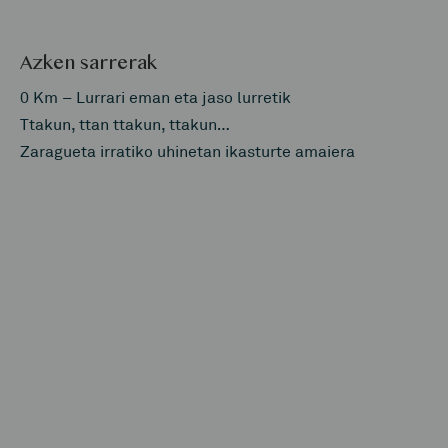
Azken sarrerak
0 Km – Lurrari eman eta jaso lurretik
Ttakun, ttan ttakun, ttakun…
Zaragueta irratiko uhinetan ikasturte amaiera