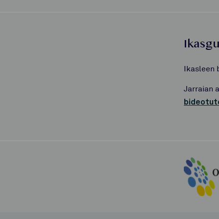
Ikasg
Ikasleen 
Jarraian 
bideotut