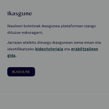
Ikasgune
Ikasleen boletinak ikasgunea plataforman izango
dituzue eskuragarri.
Jarraian atxikitu dizuegu ikasgunean izena eman eta
identifikatzeko
bideotutoriala
eta
erabiltzaileen
gida
.
IKASGUNE