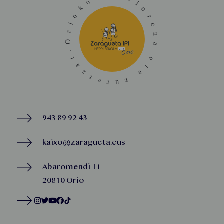
943 89 92 43
kaixo@zaragueta.eus
Abaromendi 11
20810 Orio