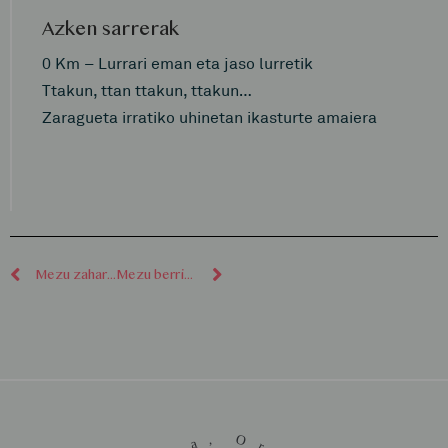
Azken sarrerak
0 Km – Lurrari eman eta jaso lurretik
Ttakun, ttan ttakun, ttakun…
Zaragueta irratiko uhinetan ikasturte amaiera
Mezu zaharragoak
Mezu berriagoak