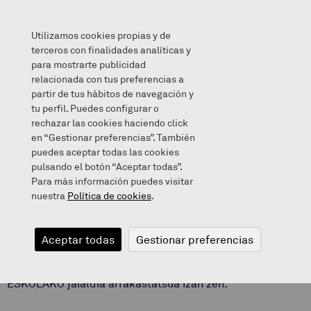
Utilizamos cookies propias y de
terceros con finalidades analíticas y
para mostrarte publicidad
relacionada con tus preferencias a
JAIALDIA
partir de tus hábitos de navegación y
tu perfil. Puedes configurar o
rechazar las cookies haciendo click
en “Gestionar preferencias”. También
puedes aceptar todas las cookies
2018/06/18
pulsando el botón “Aceptar todas”.
Para más información puedes visitar
nuestra
Política de cookies
.
JAIALDIA
Aceptar todas
Gestionar preferencias
Joan den ekainaren 16an ZARAGGUETA HERRI
ESKOLAKO jaialdia arrakastatsua izan zen.