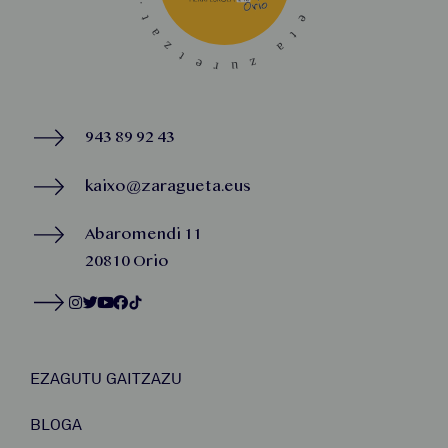
943 89 92 43
kaixo@zaragueta.eus
Abaromendi 11
20810 Orio
EZAGUTU GAITZAZU
BLOGA