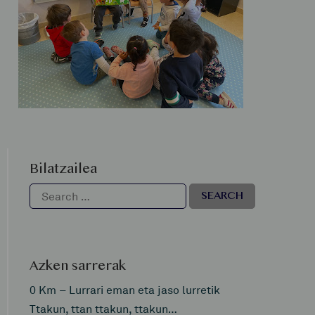
Bilatzailea
Azken sarrerak
0 Km – Lurrari eman eta jaso lurretik
Ttakun, ttan ttakun, ttakun…