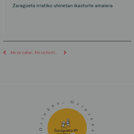
Zaragueta irratiko uhinetan ikasturte amaiera
Mezu zaharragoak
Mezu berriagoak