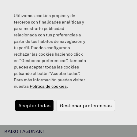
Utilizamos cookies propias y de
terceros con finalidades analíticas y
para mostrarte publicidad
relacionada con tus preferencias a
IPUIN KONTAKETAK
partir de tus hábitos de navegación y
tu perfil. Puedes configurar o
rechazar las cookies haciendo click
en “Gestionar preferencias”. También
puedes aceptar todas las cookies
2021/04/16
pulsando el botón “Aceptar todas”.
Para más información puedes visitar
nuestra
Política de cookies
.
IPUIN
Aceptar todas
Gestionar preferencias
KONTAKETAK
KAIXO LAGUNAK!