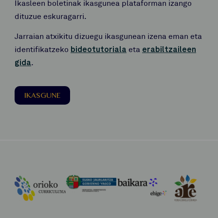
Ikasleen boletinak ikasgunea plataforman izango
dituzue eskuragarri.
Jarraian atxikitu dizuegu ikasgunean izena eman eta
identifikatzeko
bideotutoriala
eta
erabiltzaileen
gida
.
IKASGUNE