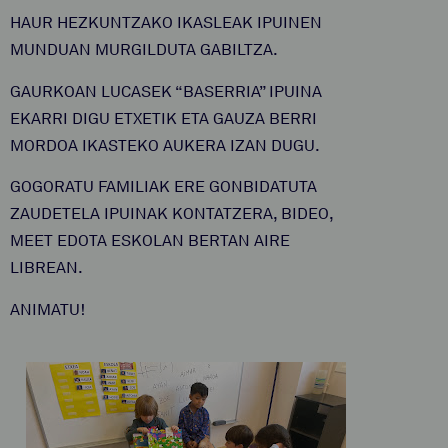
HAUR HEZKUNTZAKO IKASLEAK IPUINEN
MUNDUAN MURGILDUTA GABILTZA.
GAURKOAN LUCASEK “BASERRIA” IPUINA
EKARRI DIGU ETXETIK ETA GAUZA BERRI
MORDOA IKASTEKO AUKERA IZAN DUGU.
GOGORATU FAMILIAK ERE GONBIDATUTA
ZAUDETELA IPUINAK KONTATZERA, BIDEO,
MEET EDOTA ESKOLAN BERTAN AIRE
LIBREAN.
ANIMATU!