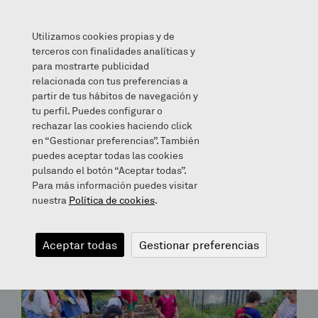
Utilizamos cookies propias y de
terceros con finalidades analíticas y
para mostrarte publicidad
relacionada con tus preferencias a
partir de tus hábitos de navegación y
Archives for April 16, 2021
tu perfil. Puedes configurar o
rechazar las cookies haciendo click
en “Gestionar preferencias”. También
Bloga
puedes aceptar todas las cookies
pulsando el botón “Aceptar todas”.
Para más información puedes visitar
nuestra
Política de cookies
.
Aceptar todas
Gestionar preferencias