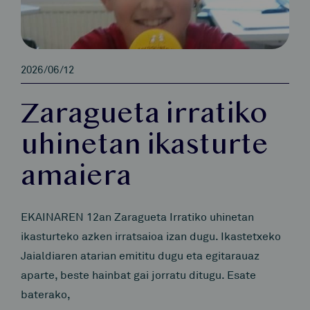
2026/06/12
Zaragueta irratiko
uhinetan ikasturte
amaiera
EKAINAREN 12an Zaragueta Irratiko uhinetan
ikasturteko azken irratsaioa izan dugu. Ikastetxeko
Jaialdiaren atarian emititu dugu eta egitarauaz
aparte, beste hainbat gai jorratu ditugu. Esate
baterako,