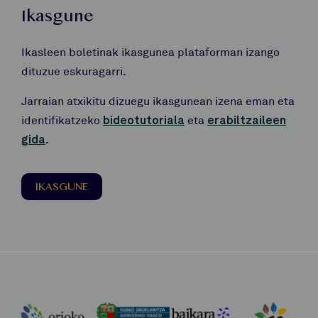
Ikasgune
Ikasleen boletinak ikasgunea plataforman izango
dituzue eskuragarri.
Jarraian atxikitu dizuegu ikasgunean izena eman eta
identifikatzeko
bideotutoriala
eta
erabiltzaileen
gida
.
IKASGUNE