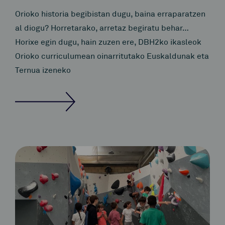
Orioko historia begibistan dugu, baina erraparatzen
al diogu? Horretarako, arretaz begiratu behar…
Horixe egin dugu, hain zuzen ere, DBH2ko ikasleok
Orioko curriculumean oinarritutako Euskaldunak eta
Ternua izeneko