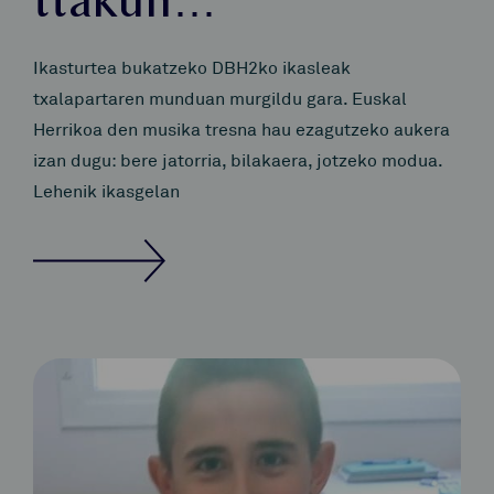
ttakun…
Ikasturtea bukatzeko DBH2ko ikasleak
txalapartaren munduan murgildu gara. Euskal
Herrikoa den musika tresna hau ezagutzeko aukera
izan dugu: bere jatorria, bilakaera, jotzeko modua.
Lehenik ikasgelan