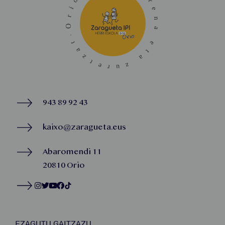
943 89 92 43
kaixo@zaragueta.eus
Abaromendi 11
20810 Orio
EZAGUTU GAITZAZU