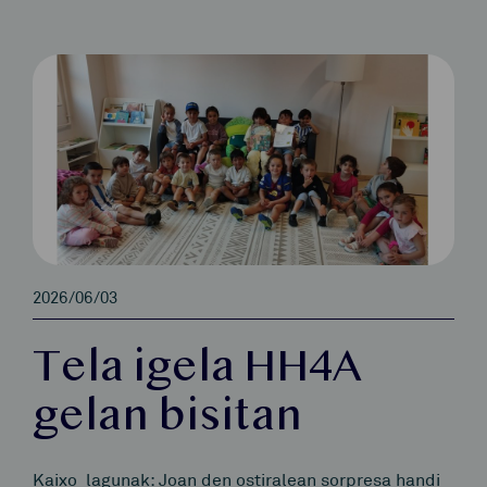
2026/06/03
Tela igela HH4A
gelan bisitan
Kaixo lagunak: Joan den ostiralean sorpresa handi