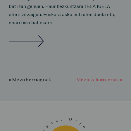
bat izan genuen. Haur hezkuntzara TELA IGELA
etorri zitzaigun. Euskara asko entzuten duela eta,
opari txiki bat ekarri
« Mezu berriagoak
Mezu zaharragoak »