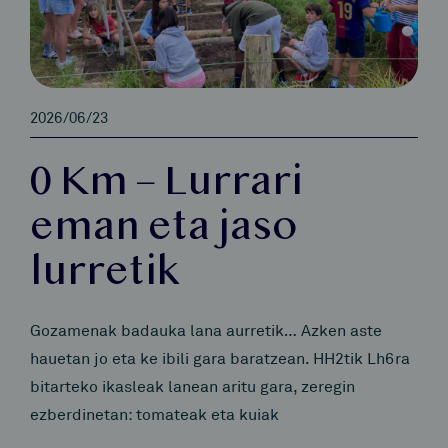
2026/06/23
0 Km – Lurrari
eman eta jaso
lurretik
Gozamenak badauka lana aurretik… Azken aste
hauetan jo eta ke ibili gara baratzean. HH2tik Lh6ra
bitarteko ikasleak lanean aritu gara, zeregin
ezberdinetan: tomateak eta kuiak