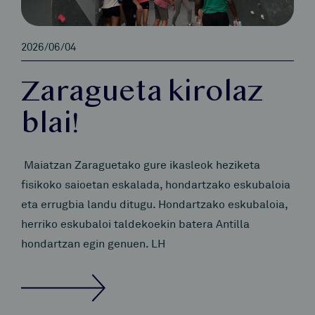
2026/06/04
Zaragueta kirolaz
blai!
Maiatzan Zaraguetako gure ikasleok heziketa
fisikoko saioetan eskalada, hondartzako eskubaloia
eta errugbia landu ditugu. Hondartzako eskubaloia,
herriko eskubaloi taldekoekin batera Antilla
hondartzan egin genuen. LH