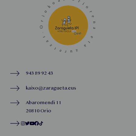
943 89 92 43
kaixo@zaragueta.eus
Abaromendi 11
20810 Orio