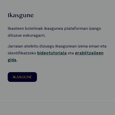
Ikasgune
Ikasleen boletinak ikasgunea plataforman izango
dituzue eskuragarri.
Jarraian atxikitu dizuegu ikasgunean izena eman eta
identifikatzeko
bideotutoriala
eta
erabiltzaileen
gida
.
IKASGUNE