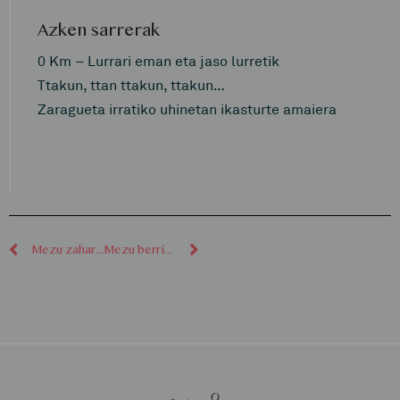
Azken sarrerak
0 Km – Lurrari eman eta jaso lurretik
Ttakun, ttan ttakun, ttakun…
Zaragueta irratiko uhinetan ikasturte amaiera
Mezu zaharragoak
Mezu berriagoak