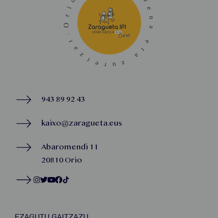
943 89 92 43
kaixo@zaragueta.eus
Abaromendi 11
20810 Orio
EZAGUTU GAITZAZU