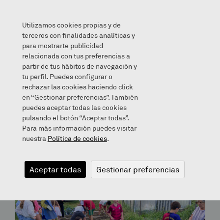
Utilizamos cookies propias y de
terceros con finalidades analíticas y
para mostrarte publicidad
relacionada con tus preferencias a
partir de tus hábitos de navegación y
Archives for March 5, 2019
tu perfil. Puedes configurar o
rechazar las cookies haciendo click
en “Gestionar preferencias”. También
Bloga
puedes aceptar todas las cookies
pulsando el botón “Aceptar todas”.
Para más información puedes visitar
nuestra
Política de cookies
.
Aceptar todas
Gestionar preferencias