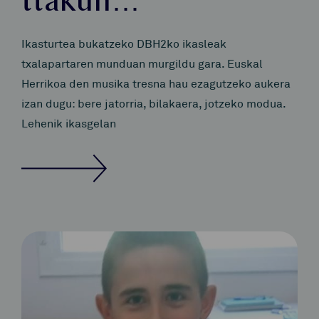
ttakun…
Ikasturtea bukatzeko DBH2ko ikasleak
txalapartaren munduan murgildu gara. Euskal
Herrikoa den musika tresna hau ezagutzeko aukera
izan dugu: bere jatorria, bilakaera, jotzeko modua.
Lehenik ikasgelan