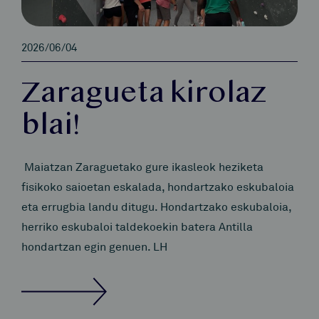
2026/06/04
Zaragueta kirolaz
blai!
Maiatzan Zaraguetako gure ikasleok heziketa
fisikoko saioetan eskalada, hondartzako eskubaloia
eta errugbia landu ditugu. Hondartzako eskubaloia,
herriko eskubaloi taldekoekin batera Antilla
hondartzan egin genuen. LH