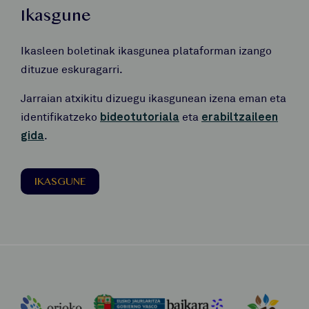
Ikasgune
Ikasleen boletinak ikasgunea plataforman izango
dituzue eskuragarri.
Jarraian atxikitu dizuegu ikasgunean izena eman eta
identifikatzeko
bideotutoriala
eta
erabiltzaileen
gida
.
IKASGUNE