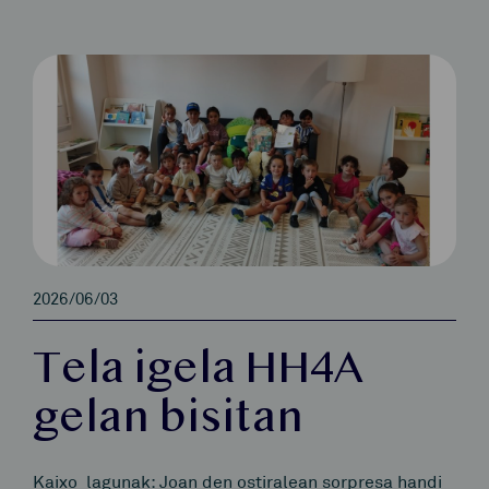
2026/06/03
Tela igela HH4A
gelan bisitan
Kaixo lagunak: Joan den ostiralean sorpresa handi