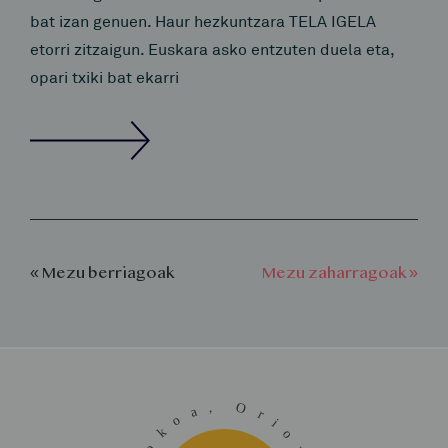
bat izan genuen. Haur hezkuntzara TELA IGELA
etorri zitzaigun. Euskara asko entzuten duela eta,
opari txiki bat ekarri
« Mezu berriagoak
Mezu zaharragoak »