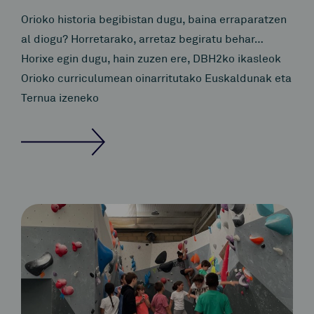
Orioko historia begibistan dugu, baina erraparatzen
al diogu? Horretarako, arretaz begiratu behar…
Horixe egin dugu, hain zuzen ere, DBH2ko ikasleok
Orioko curriculumean oinarritutako Euskaldunak eta
Ternua izeneko