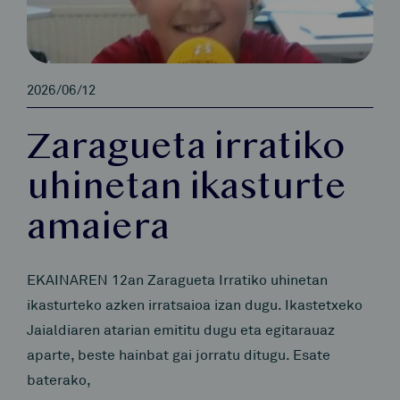
2026/06/12
Zaragueta irratiko
uhinetan ikasturte
amaiera
EKAINAREN 12an Zaragueta Irratiko uhinetan
ikasturteko azken irratsaioa izan dugu. Ikastetxeko
Jaialdiaren atarian emititu dugu eta egitarauaz
aparte, beste hainbat gai jorratu ditugu. Esate
baterako,