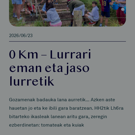
2026/06/23
0 Km – Lurrari
eman eta jaso
lurretik
Gozamenak badauka lana aurretik… Azken aste
hauetan jo eta ke ibili gara baratzean. HH2tik Lh6ra
bitarteko ikasleak lanean aritu gara, zeregin
ezberdinetan: tomateak eta kuiak