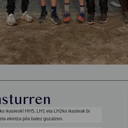
asturren
ako ikasleok! HH5, LH1 eta LH2ko ikasleak bi
ta ekintza pila batez gozatzen.