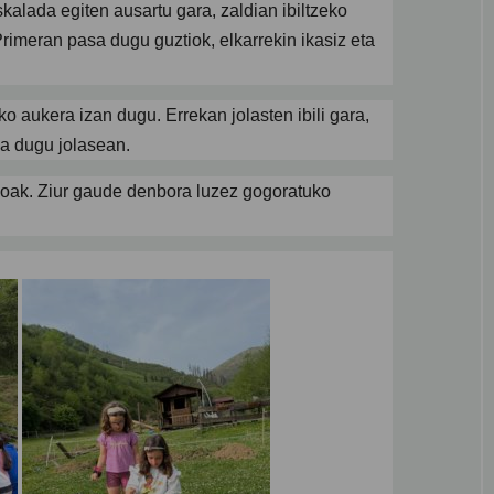
skalada egiten ausartu gara, zaldian ibiltzeko
Primeran pasa dugu guztiok, elkarrekin ikasiz eta
o aukera izan dugu. Errekan jolasten ibili gara,
sa dugu jolasean.
ikoak. Ziur gaude denbora luzez gogoratuko