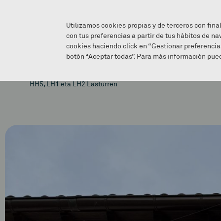
Utilizamos cookies propias y de terceros con fina
con tus preferencias a partir de tus hábitos de na
cookies haciendo click en “Gestionar preferencia
botón “Aceptar todas”. Para más información pued
HH5, LH1 eta LH2 Lasturren