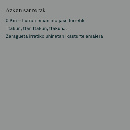
Azken sarrerak
0 Km – Lurrari eman eta jaso lurretik
Ttakun, ttan ttakun, ttakun…
Zaragueta irratiko uhinetan ikasturte amaiera