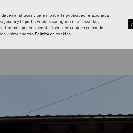
lidades analíticas y para mostrarte publicidad relacionada
vegación y tu perfil. Puedes configurar o rechazar las
EZAGUTU GAITZAZU
INFOGUNEA
BALEAREN BIDE
s”. También puedes aceptar todas las cookies pulsando el
es visitar nuestra
Política de cookies
.