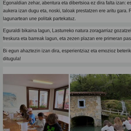
Egonaldian zehar, abentura eta dibertsioa ez dira falta izan: e
aukera izan dugu eta, noski, taloak prestatzen ere aritu gara. 
lagunartean une politak partekatuz.
Eguraldi bikaina lagun, Lasturreko natura zoragarriaz gozatzek
freskura eta barreak lagun, eta zezen plazan ere primeran pa
Bi egun ahaztezin izan dira, esperientziaz eta emozioz beter
ditugula!