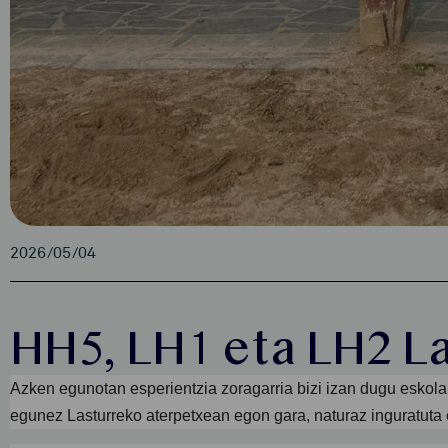
2026/05/04
HH5, LH1 eta LH2 L
Azken egunotan esperientzia zoragarria bizi izan dugu eskol
egunez Lasturreko aterpetxean egon gara, naturaz inguratuta e