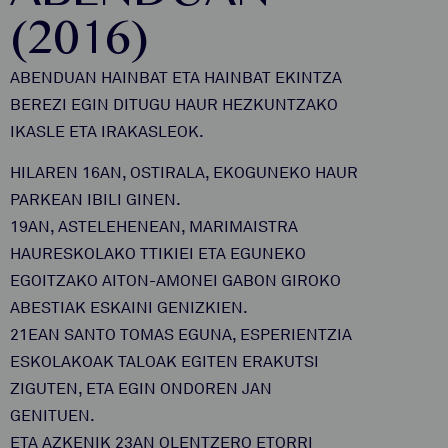
(2016)
ABENDUAN HAINBAT ETA HAINBAT EKINTZA
BEREZI EGIN DITUGU HAUR HEZKUNTZAKO
IKASLE ETA IRAKASLEOK.
HILAREN 16AN, OSTIRALA, EKOGUNEKO HAUR
PARKEAN IBILI GINEN.
19AN, ASTELEHENEAN, MARIMAISTRA
HAURESKOLAKO TTIKIEI ETA EGUNEKO
EGOITZAKO AITON-AMONEI GABON GIROKO
ABESTIAK ESKAINI GENIZKIEN.
21EAN SANTO TOMAS EGUNA, ESPERIENTZIA
ESKOLAKOAK TALOAK EGITEN ERAKUTSI
ZIGUTEN, ETA EGIN ONDOREN JAN
GENITUEN.
ETA AZKENIK 23AN OLENTZERO ETORRI