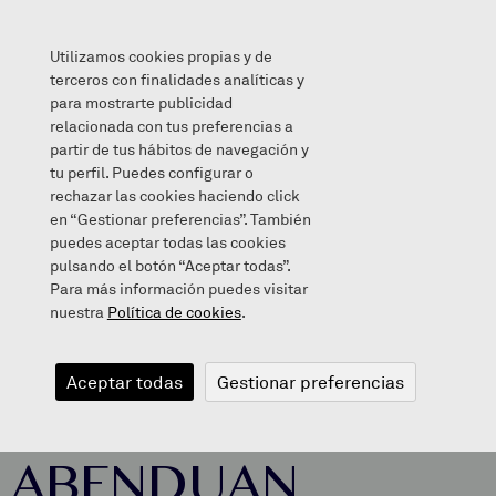
Utilizamos cookies propias y de
terceros con finalidades analíticas y
para mostrarte publicidad
relacionada con tus preferencias a
HAUR HEZKUNTZAKOAK ABENDUAN (2016)
partir de tus hábitos de navegación y
tu perfil. Puedes configurar o
rechazar las cookies haciendo click
en “Gestionar preferencias”. También
puedes aceptar todas las cookies
2016/12/23
pulsando el botón “Aceptar todas”.
Para más información puedes visitar
nuestra
Política de cookies
.
HAUR
Aceptar todas
Gestionar preferencias
HEZKUNTZAKOAK
ABENDUAN