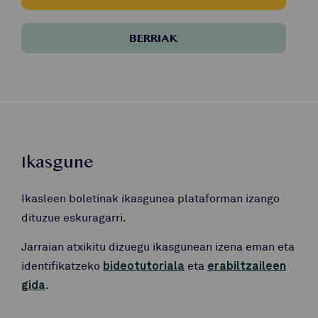
BERRIAK
Ikasgune
Ikasleen boletinak ikasgunea plataforman izango
dituzue eskuragarri.
Jarraian atxikitu dizuegu ikasgunean izena eman eta
identifikatzeko
bideotutoriala
eta
erabiltzaileen
gida
.