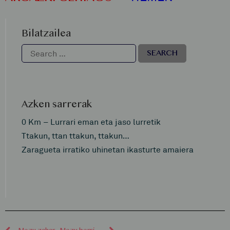
Bilatzailea
Azken sarrerak
0 Km – Lurrari eman eta jaso lurretik
Ttakun, ttan ttakun, ttakun…
Zaragueta irratiko uhinetan ikasturte amaiera