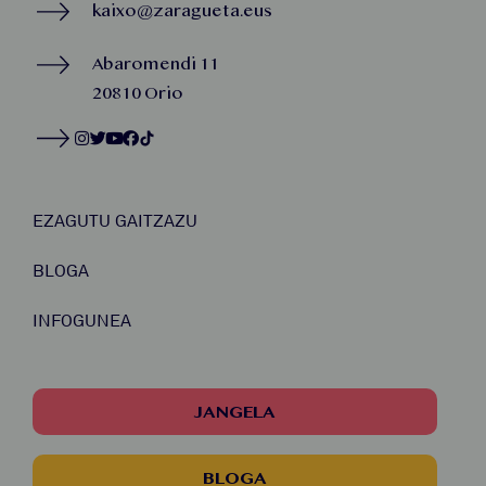
kaixo@zaragueta.eus
Abaromendi 11
20810 Orio
EZAGUTU GAITZAZU
BLOGA
INFOGUNEA
JANGELA
BLOGA