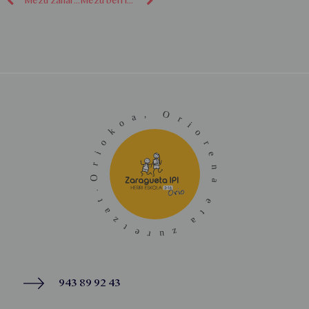
Mezu zaharragoak
Mezu berriagoak
943 89 92 43