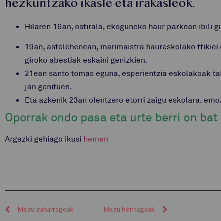
hezkuntzako ikasle eta irakasleok.
Hilaren 16an, ostirala, ekoguneko haur parkean ibili g
19an, astelehenean, marimaistra haureskolako ttikie
giroko abestiak eskaini genizkien.
21ean santo tomas eguna, esperientzia eskolakoak tal
jan genituen.
Eta azkenik 23an olentzero etorri zaigu eskolara. emo
Oporrak ondo pasa eta urte berri on bat 
Argazki gehiago ikusi
hemen
Mezu zaharragoak
Mezu berriagoak