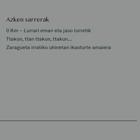
Azken sarrerak
0 Km – Lurrari eman eta jaso lurretik
Ttakun, ttan ttakun, ttakun…
Zaragueta irratiko uhinetan ikasturte amaiera