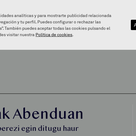
lidades analíticas y para mostrarte publicidad relacionada
vegación y tu perfil. Puedes configurar o rechazar las
EZAGUTU GAITZAZU
INFOGUNEA
BALEAREN BIDE
s”. También puedes aceptar todas las cookies pulsando el
es visitar nuestra
Política de cookies
.
ak Abenduan
berezi egin ditugu haur