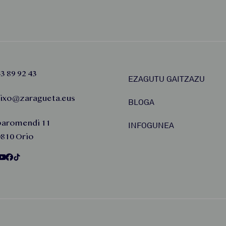
3 89 92 43
EZAGUTU GAITZAZU
aixo@zaragueta.eus
BLOGA
baromendi 11
INFOGUNEA
810 Orio