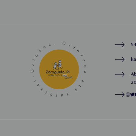
94
k
A
20