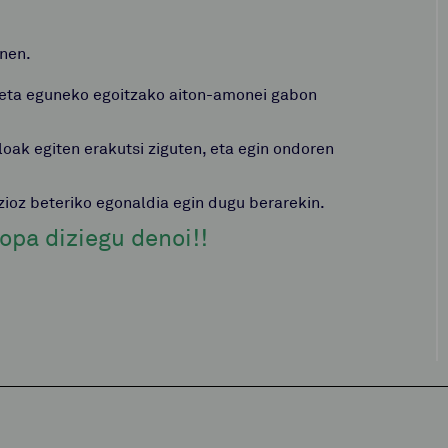
inen.
i eta eguneko egoitzako aiton-amonei gabon
oak egiten erakutsi ziguten, eta egin ondoren
zioz beteriko egonaldia egin dugu berarekin.
opa diziegu denoi!!