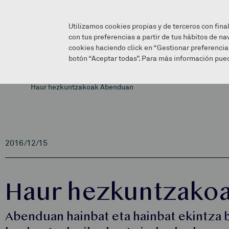
Utilizamos cookies propias y de terceros con fina
con tus preferencias a partir de tus hábitos de na
cookies haciendo click en “Gestionar preferencia
botón “Aceptar todas”. Para más información pued
Haur hezkuntzakoak Abenduan
2016/12/15
Haur hezkuntzako
Abenduan hainbat eta hainbat ekintza 