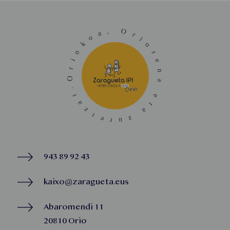
943 89 92 43
kaixo@zaragueta.eus
Abaromendi 11
20810 Orio