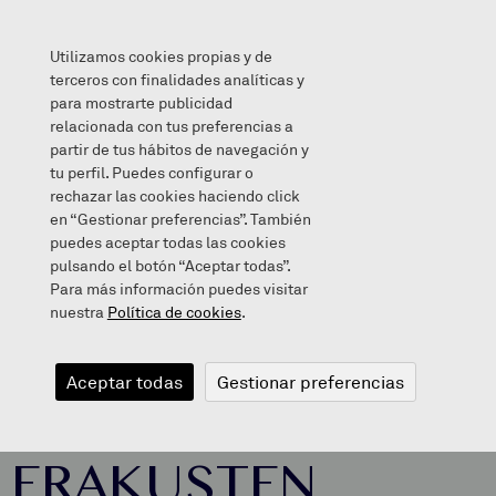
Utilizamos cookies propias y de
terceros con finalidades analíticas y
para mostrarte publicidad
relacionada con tus preferencias a
GURE TREBETASUNAK ERAKUSTEN
partir de tus hábitos de navegación y
tu perfil. Puedes configurar o
rechazar las cookies haciendo click
en “Gestionar preferencias”. También
puedes aceptar todas las cookies
2020/01/21
pulsando el botón “Aceptar todas”.
Para más información puedes visitar
nuestra
Política de cookies
.
GURE
Aceptar todas
Gestionar preferencias
TREBETASUNAK
ERAKUSTEN