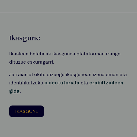
Ikasgune
Ikasleen boletinak ikasgunea plataforman izango
dituzue eskuragarri.
Jarraian atxikitu dizuegu ikasgunean izena eman eta
identifikatzeko
bideotutoriala
eta
erabiltzaileen
gida
.
IKASGUNE