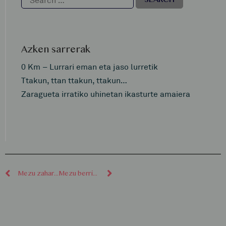
Azken sarrerak
0 Km – Lurrari eman eta jaso lurretik
Ttakun, ttan ttakun, ttakun…
Zaragueta irratiko uhinetan ikasturte amaiera
Mezu zaharragoak
Mezu berriagoak