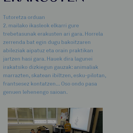
Tutoretza orduan
2. mailako ikasleok elkarri gure
trebetasunak erakusten ari gara. Horrela
zerrenda bat egin dugu bakoitzaren
abileziak aipatuz eta orain praktikan
jartzen hasi gara. Hauek dira lagunei
irakatsiko dizkiegun gauzak: animaliak
marrazten, skatean ibiltzen, esku-pilotan,
frantsesez kontatzen… Oso ondo pasa
genuen lehenengo saioan.