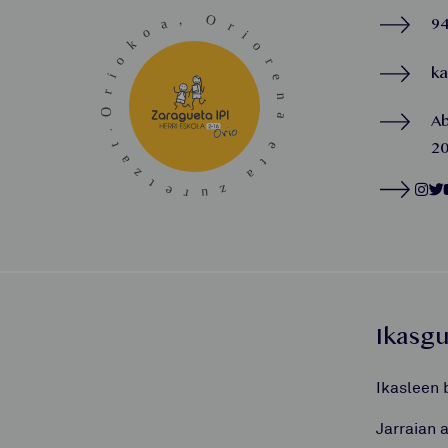
94
k
A
20
Ikasg
Ikasleen 
Jarraian 