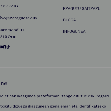
3 89 92 43
EZAGUTU GAITZAZU
aixo@zaragueta.eus
BLOGA
baromendi 11
INFOGUNEA
810 Orio
une
boletinak ikasgunea plataforman izango dituzue eskuragarri.
atxikitu dizuegu ikasgunean izena eman eta identifikatzeko