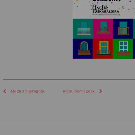
Mezu zaharragoak
Mezu berriagoak