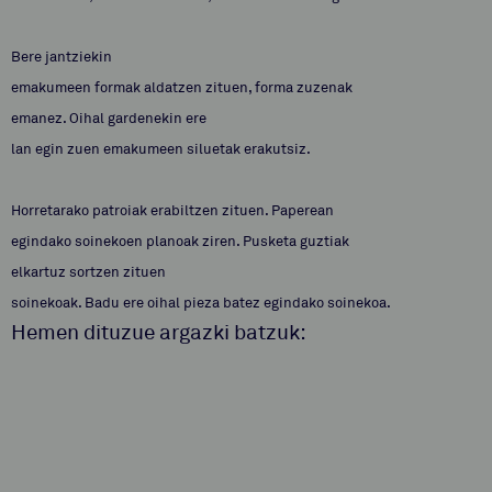
Bere jantziekin
emakumeen formak aldatzen zituen, forma zuzenak
emanez. Oihal gardenekin ere
lan egin zuen emakumeen siluetak erakutsiz.
Horretarako patroiak erabiltzen zituen. Paperean
egindako soinekoen planoak ziren. Pusketa guztiak
elkartuz sortzen zituen
soinekoak. Badu ere oihal pieza batez egindako soinekoa.
Hemen dituzue argazki batzuk: