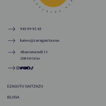
943 89 92 43
kaixo@zaragueta.eus
Abaromendi 11
20810 Orio
EZAGUTU GAITZAZU
BLOGA