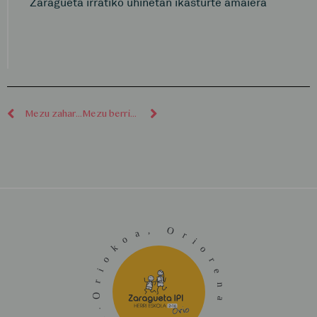
Zaragueta irratiko uhinetan ikasturte amaiera
Mezu zaharragoak
Mezu berriagoak