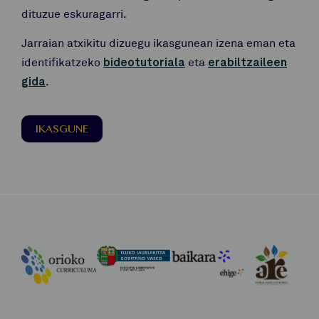
dituzue eskuragarri.
Jarraian atxikitu dizuegu ikasgunean izena eman eta
identifikatzeko
bideotutoriala
eta
erabiltzaileen
gida
.
IKASGUNE