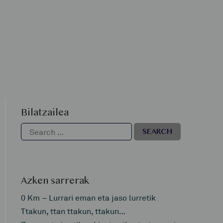
Bilatzailea
Azken sarrerak
0 Km – Lurrari eman eta jaso lurretik
Ttakun, ttan ttakun, ttakun…