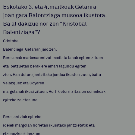
Eskolako 3. eta 4.mailkoak Getarira
joan gara Balentziaga museoa ikustera.
Ba al dakizue nor zen “Kristobal
Balentziaga”?
Cristobal
Balenciaga Getarian jaio zen.
Bere amak markesarentzat modista lanak egiten zituen
eta batzuetan berak ere amari lagundu egiten
zion. Han dotore jantzitako jendea ikusten zuen, baita
Velazquez eta Goyaren
margolanak ikusi zituen. Hortik etorri zitzaion soinekoak
egiteko zaletasuna.
Bere jantziak egiteko
ideiak margolan horietan ikusitako jantzietatik eta
gizonezkoek janzten