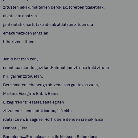
zituzten jakak, militarren berokiak, toreroen txaketilak,
alkate eta apaizen
jantzietatik hartutako ideiak aldatzen zituen eta
emakumezkoen jantziak
bihurtzen zituen.
Jenio bat izan zen,
ospetsua mundu guztian.Hainbat jantzi-etxe ireki zituen
hiri garrantzitsuetan.
Bere amaren lehenengo abizena oso gustokoa zuen,
Martina Eizagirre Enbil. Baina
Ei
z
agirren “z” esatea zaila egiten
zitzaienez hemendik kanpo, “s”rekin
idatzi zuen, Eisagirre. Hortik bere denden izenak: Eisa
Donosti, Eisa
Barzelona…,Parisekoa ez ezik, Maisson Balenziaga.