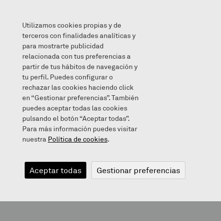
Utilizamos cookies propias y de
terceros con finalidades analíticas y
para mostrarte publicidad
relacionada con tus preferencias a
CRISTOBAL BALENTZIAGA
partir de tus hábitos de navegación y
tu perfil. Puedes configurar o
rechazar las cookies haciendo click
en “Gestionar preferencias”. También
puedes aceptar todas las cookies
2014/05/28
pulsando el botón “Aceptar todas”.
Para más información puedes visitar
nuestra
Política de cookies
.
CRISTOBAL
Aceptar todas
Gestionar preferencias
BALENTZIAGA