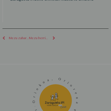
Mezu zaharragoak
Mezu berriagoak