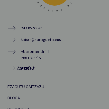
943 89 92 43
kaixo@zaragueta.eus
Abaromendi 11
20810 Orio
EZAGUTU GAITZAZU
BLOGA
INFOGUNEA