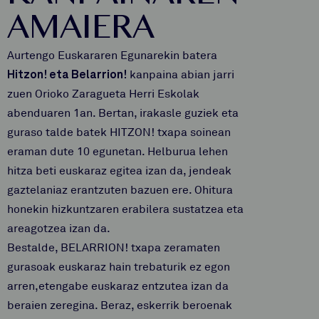
AMAIERA
Aurtengo Euskararen Egunarekin batera
Hitzon! eta Belarrion!
kanpaina abian jarri
zuen Orioko Zaragueta Herri Eskolak
abenduaren 1an. Bertan, irakasle guziek eta
guraso talde batek HITZON! txapa soinean
eraman dute 10 egunetan. Helburua lehen
hitza beti euskaraz egitea izan da, jendeak
gaztelaniaz erantzuten bazuen ere. Ohitura
honekin hizkuntzaren erabilera sustatzea eta
areagotzea izan da.
Bestalde, BELARRION! txapa zeramaten
gurasoak euskaraz hain trebaturik ez egon
arren,etengabe euskaraz entzutea izan da
beraien zeregina. Beraz, eskerrik beroenak