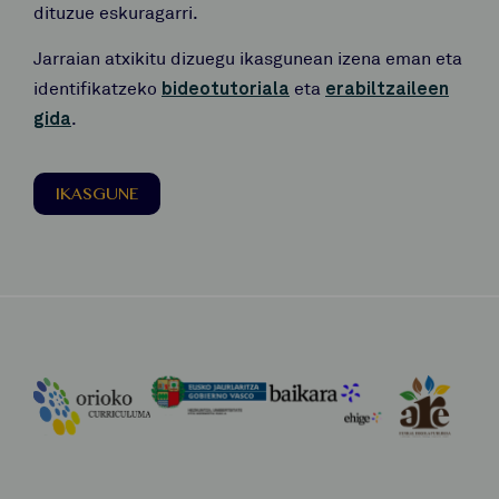
dituzue eskuragarri.
Jarraian atxikitu dizuegu ikasgunean izena eman eta
identifikatzeko
bideotutoriala
eta
erabiltzaileen
gida
.
IKASGUNE