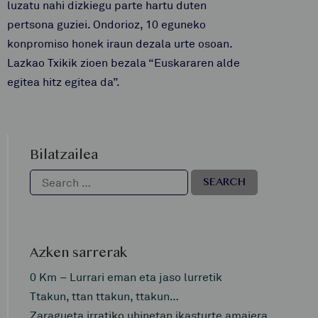
luzatu nahi dizkiegu parte hartu duten
pertsona guziei. Ondorioz, 10 eguneko
konpromiso honek iraun dezala urte osoan.
Lazkao Txikik zioen bezala “Euskararen alde
egitea hitz egitea da”.
Bilatzailea
Azken sarrerak
0 Km – Lurrari eman eta jaso lurretik
Ttakun, ttan ttakun, ttakun…
Zaragueta irratiko uhinetan ikasturte amaiera