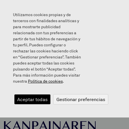
Utilizamos cookies propias y de
terceros con finalidades analíticas y
para mostrarte publicidad
relacionada con tus preferencias a
BELARRION! Eta HITZON! KANPAINAREN AMAIERA
partir de tus hábitos de navegación y
tu perfil. Puedes configurar o
rechazar las cookies haciendo click
en “Gestionar preferencias”. También
puedes aceptar todas las cookies
2017/12/20
pulsando el botón “Aceptar todas”.
Para más información puedes visitar
nuestra
Política de cookies
.
BELARRION!
Aceptar todas
Gestionar preferencias
Eta HITZON!
KANPAINAREN