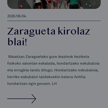
2026/06/04
Zaragueta kirolaz
blai!
Maiatzan Zaraguetako gure ikasleok heziketa
fisikoko saioetan eskalada, hondartzako eskubaloia
eta errugbia landu ditugu. Hondartzako eskubaloia,
herriko eskubaloi taldekoekin batera Antilla
hondartzan egin genuen. LH