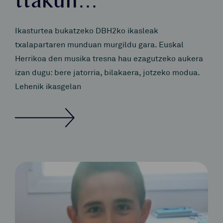
ttakun…
Ikasturtea bukatzeko DBH2ko ikasleak
txalapartaren munduan murgildu gara. Euskal
Herrikoa den musika tresna hau ezagutzeko aukera
izan dugu: bere jatorria, bilakaera, jotzeko modua.
Lehenik ikasgelan