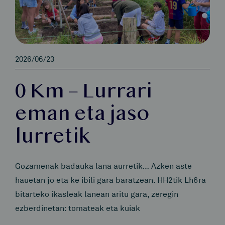
2026/06/23
0 Km – Lurrari
eman eta jaso
lurretik
Gozamenak badauka lana aurretik… Azken aste
hauetan jo eta ke ibili gara baratzean. HH2tik Lh6ra
bitarteko ikasleak lanean aritu gara, zeregin
ezberdinetan: tomateak eta kuiak