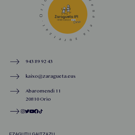
943 89 92 43
kaixo@zaragueta.eus
Abaromendi 11
20810 Orio
EZAGUTU GAITZAZU