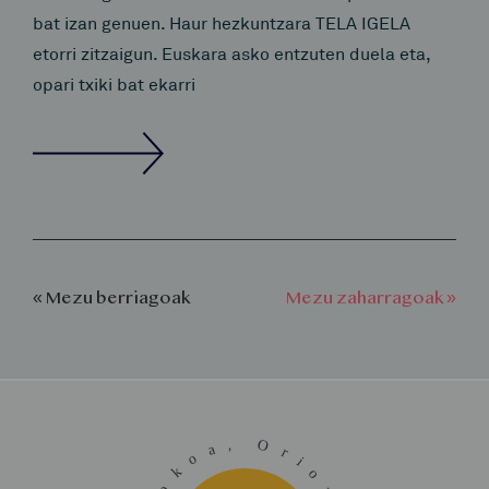
bat izan genuen. Haur hezkuntzara TELA IGELA
etorri zitzaigun. Euskara asko entzuten duela eta,
opari txiki bat ekarri
« Mezu berriagoak
Mezu zaharragoak »