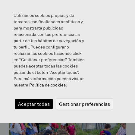
Utilizamos cookies propias y de
terceros con finalidades analíticas y
para mostrarte publicidad
relacionada con tus preferencias a
partir de tus hábitos de navegación y
Archives for October 18, 2024
tu perfil. Puedes configurar o
rechazar las cookies haciendo click
en “Gestionar preferencias”. También
Bloga
puedes aceptar todas las cookies
pulsando el botón “Aceptar todas”.
Para más información puedes visitar
nuestra
Política de cookies
.
Aceptar todas
Gestionar preferencias