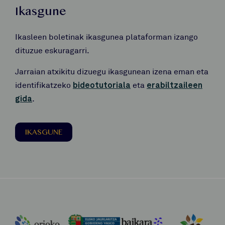
Ikasgune
Ikasleen boletinak ikasgunea plataforman izango
dituzue eskuragarri.
Jarraian atxikitu dizuegu ikasgunean izena eman eta
identifikatzeko
bideotutoriala
eta
erabiltzaileen
gida
.
IKASGUNE