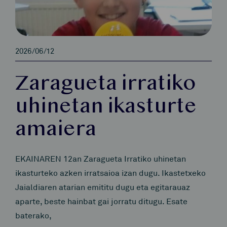
2026/06/12
Zaragueta irratiko
uhinetan ikasturte
amaiera
EKAINAREN 12an Zaragueta Irratiko uhinetan
ikasturteko azken irratsaioa izan dugu. Ikastetxeko
Jaialdiaren atarian emititu dugu eta egitarauaz
aparte, beste hainbat gai jorratu ditugu. Esate
baterako,