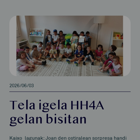
2026/06/03
Tela igela HH4A
gelan bisitan
Kaixo lagunak: Joan den ostiralean sorpresa handi