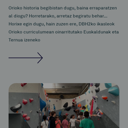
Orioko historia begibistan dugu, baina erraparatzen
al diogu? Horretarako, arretaz begiratu behar…
Horixe egin dugu, hain zuzen ere, DBH2ko ikasleok
Orioko curriculumean oinarritutako Euskaldunak eta
Ternua izeneko