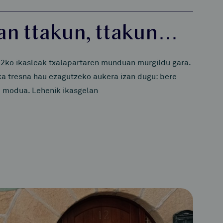
tan ttakun, ttakun…
2ko ikasleak txalapartaren munduan murgildu gara.
a tresna hau ezagutzeko aukera izan dugu: bere
ko modua. Lehenik ikasgelan