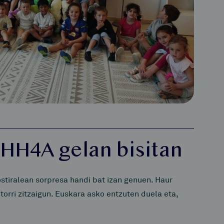
 HH4A gelan bisitan
stiralean sorpresa handi bat izan genuen. Haur
orri zitzaigun. Euskara asko entzuten duela eta,