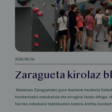
2026/06/04
Zaragueta kirolaz bl
Maiatzan Zaraguetako gure ikasleok heziketa fisiko
hondartzako eskubaloia eta errugbia landu ditugu. 
herriko eskubaloi taldekoekin batera Antilla hondar