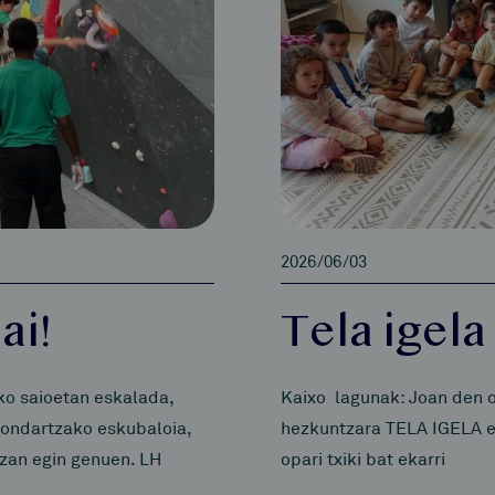
2026/06/03
ai!
Tela igela
ko saioetan eskalada,
Kaixo lagunak: Joan den o
Hondartzako eskubaloia,
hezkuntzara TELA IGELA et
tzan egin genuen. LH
opari txiki bat ekarri