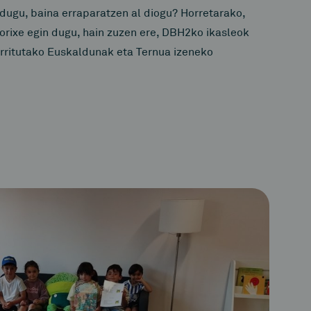
 dugu, baina erraparatzen al diogu? Horretarako,
orixe egin dugu, hain zuzen ere, DBH2ko ikasleok
rritutako Euskaldunak eta Ternua izeneko