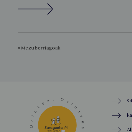
« Mezu berriagoak
94
k
A