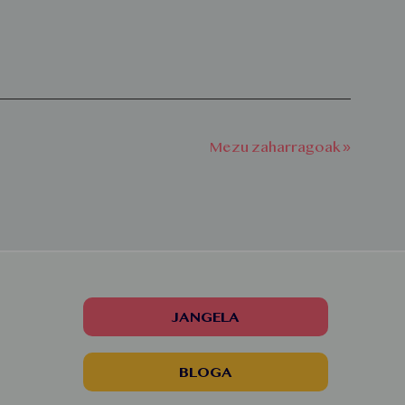
Mezu zaharragoak »
JANGELA
BLOGA