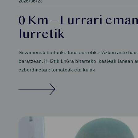
2026/06/23
0 Km – Lurrari eman
lurretik
Gozamenak badauka lana aurretik… Azken aste haueta
baratzean. HH2tik Lh6ra bitarteko ikasleak lanean ar
ezberdinetan: tomateak eta kuiak