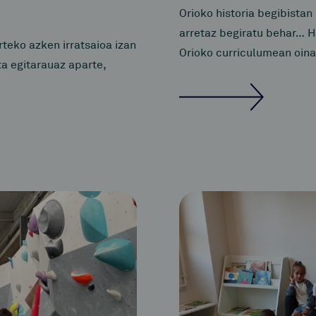
Orioko historia begibistan
arretaz begiratu behar… H
teko azken irratsaioa izan
Orioko curriculumean oina
ta egitarauaz aparte,