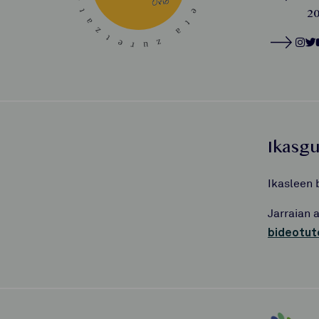
20
Ikasg
Ikasleen 
Jarraian 
bideotut