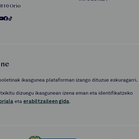
810 Orio
une
boletinak ikasgunea plataforman izango dituzue eskuragarri.
atxikitu dizuegu ikasgunean izena eman eta identifikatzeko
oriala
eta
erabiltzaileen gida
.