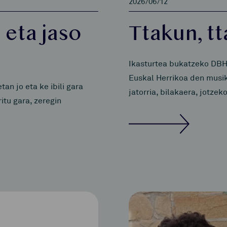
2026/06/12
 eta jaso
Ttakun, t
Ikasturtea bukatzeko DBH
Euskal Herrikoa den musik
n jo eta ke ibili gara
jatorria, bilakaera, jotze
itu gara, zeregin