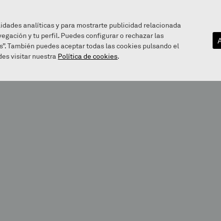
lidades analíticas y para mostrarte publicidad relacionada
vegación y tu perfil. Puedes configurar o rechazar las
EZAGUTU GAITZAZU
INFOGUNEA
BALEAREN BIDE
s”. También puedes aceptar todas las cookies pulsando el
es visitar nuestra
Política de cookies
.