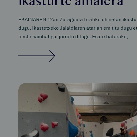
ikasturte amaiera
EKAINAREN 12an Zaragueta Irratiko uhinetan ikastur
dugu. Ikastetxeko Jaialdiaren atarian emititu dugu e
beste hainbat gai jorratu ditugu. Esate baterako,