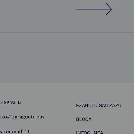
3 89 92 43
EZAGUTU GAITZAZU
aixo@zaragueta.eus
BLOGA
baromendi 11
INFOGUNEA