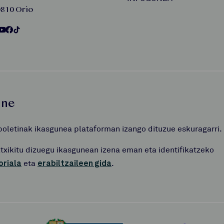
810 Orio
une
boletinak ikasgunea plataforman izango dituzue eskuragarri.
atxikitu dizuegu ikasgunean izena eman eta identifikatzeko
oriala
eta
erabiltzaileen gida
.