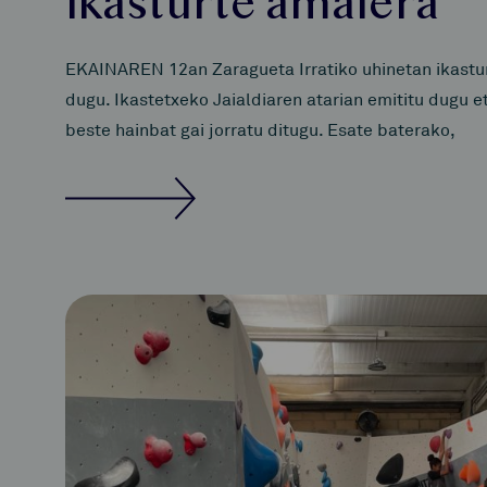
ikasturte amaiera
EKAINAREN 12an Zaragueta Irratiko uhinetan ikastur
dugu. Ikastetxeko Jaialdiaren atarian emititu dugu e
beste hainbat gai jorratu ditugu. Esate baterako,