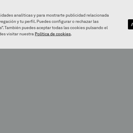
lidades analíticas y para mostrarte publicidad relacionada
vegación y tu perfil. Puedes configurar o rechazar las
EZAGUTU GAITZAZU
INFOGUNEA
BALEAREN BIDE
s”. También puedes aceptar todas las cookies pulsando el
es visitar nuestra
Política de cookies
.