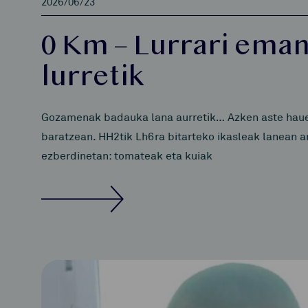
2026/06/23
0 Km – Lurrari eman
lurretik
Gozamenak badauka lana aurretik… Azken aste haueta
baratzean. HH2tik Lh6ra bitarteko ikasleak lanean ar
ezberdinetan: tomateak eta kuiak