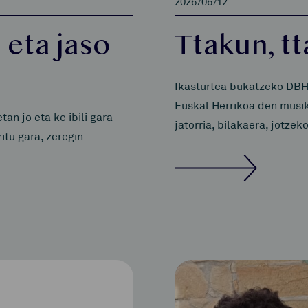
2026/06/12
 eta jaso
Ttakun, t
Ikasturtea bukatzeko DBH
Euskal Herrikoa den musik
n jo eta ke ibili gara
jatorria, bilakaera, jotze
itu gara, zeregin