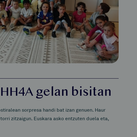
 HH4A gelan bisitan
stiralean sorpresa handi bat izan genuen. Haur
orri zitzaigun. Euskara asko entzuten duela eta,