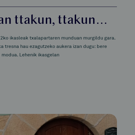
tan ttakun, ttakun…
2ko ikasleak txalapartaren munduan murgildu gara.
a tresna hau ezagutzeko aukera izan dugu: bere
ko modua. Lehenik ikasgelan