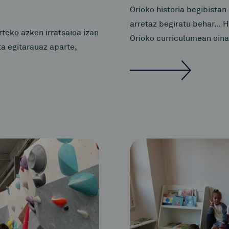
Orioko historia begibistan
arretaz begiratu behar… H
teko azken irratsaioa izan
Orioko curriculumean oina
ta egitarauaz aparte,