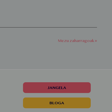
Mezu zaharragoak »
JANGELA
BLOGA