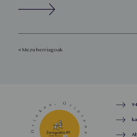
« Mezu berriagoak
94
k
A