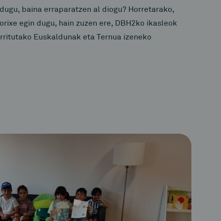
 dugu, baina erraparatzen al diogu? Horretarako,
orixe egin dugu, hain zuzen ere, DBH2ko ikasleok
rritutako Euskaldunak eta Ternua izeneko