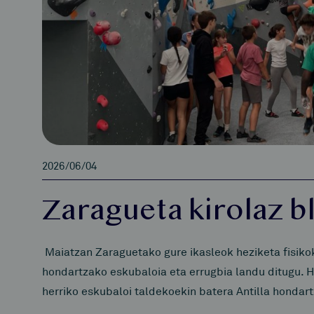
2026/06/04
Zaragueta kirolaz bl
Maiatzan Zaraguetako gure ikasleok heziketa fisiko
hondartzako eskubaloia eta errugbia landu ditugu. 
herriko eskubaloi taldekoekin batera Antilla hondar