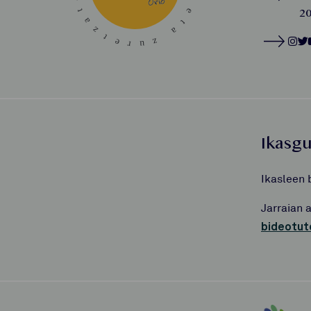
20
Ikasg
Ikasleen 
Jarraian 
bideotut