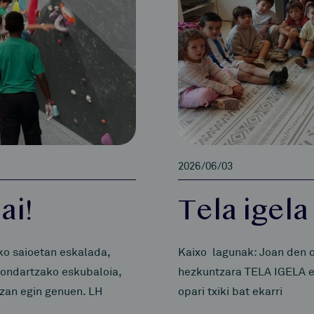
2026/06/03
ai!
Tela igela
ko saioetan eskalada,
Kaixo lagunak: Joan den o
Hondartzako eskubaloia,
hezkuntzara TELA IGELA et
tzan egin genuen. LH
opari txiki bat ekarri