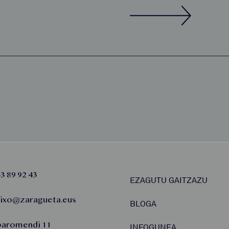
3 89 92 43
EZAGUTU GAITZAZU
aixo@zaragueta.eus
BLOGA
baromendi 11
INFOGUNEA