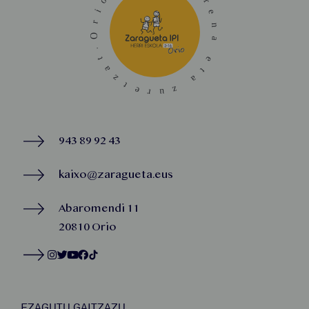
943 89 92 43
kaixo@zaragueta.eus
Abaromendi 11
20810 Orio
EZAGUTU GAITZAZU