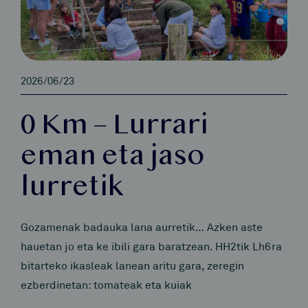
2026/06/23
0 Km – Lurrari
eman eta jaso
lurretik
Gozamenak badauka lana aurretik… Azken aste
hauetan jo eta ke ibili gara baratzean. HH2tik Lh6ra
bitarteko ikasleak lanean aritu gara, zeregin
ezberdinetan: tomateak eta kuiak