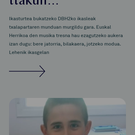
ttakun…
Ikasturtea bukatzeko DBH2ko ikasleak
txalapartaren munduan murgildu gara. Euskal
Herrikoa den musika tresna hau ezagutzeko aukera
izan dugu: bere jatorria, bilakaera, jotzeko modua.
Lehenik ikasgelan