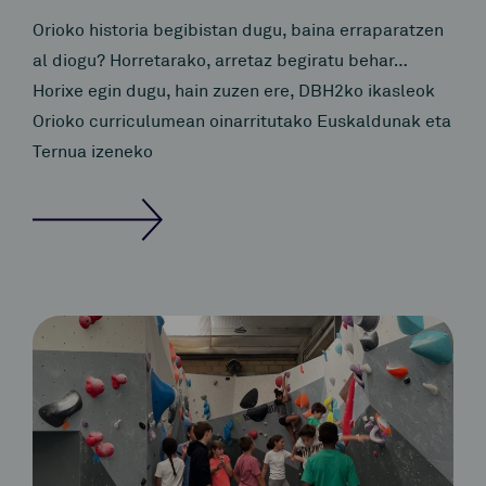
Orioko historia begibistan dugu, baina erraparatzen
al diogu? Horretarako, arretaz begiratu behar…
Horixe egin dugu, hain zuzen ere, DBH2ko ikasleok
Orioko curriculumean oinarritutako Euskaldunak eta
Ternua izeneko