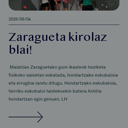
2026/06/04
Zaragueta kirolaz
blai!
Maiatzan Zaraguetako gure ikasleok heziketa
fisikoko saioetan eskalada, hondartzako eskubaloia
eta errugbia landu ditugu. Hondartzako eskubaloia,
herriko eskubaloi taldekoekin batera Antilla
hondartzan egin genuen. LH