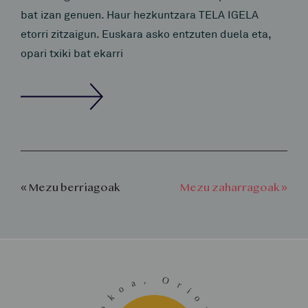
bat izan genuen. Haur hezkuntzara TELA IGELA
etorri zitzaigun. Euskara asko entzuten duela eta,
opari txiki bat ekarri
« Mezu berriagoak
Mezu zaharragoak »