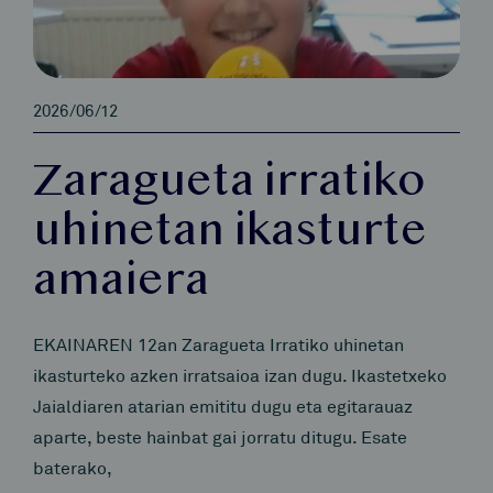
2026/06/12
Zaragueta irratiko
uhinetan ikasturte
amaiera
EKAINAREN 12an Zaragueta Irratiko uhinetan
ikasturteko azken irratsaioa izan dugu. Ikastetxeko
Jaialdiaren atarian emititu dugu eta egitarauaz
aparte, beste hainbat gai jorratu ditugu. Esate
baterako,