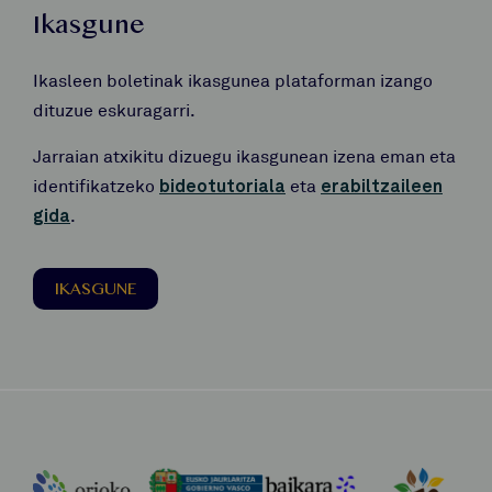
Ikasgune
Ikasleen boletinak ikasgunea plataforman izango
dituzue eskuragarri.
Jarraian atxikitu dizuegu ikasgunean izena eman eta
identifikatzeko
bideotutoriala
eta
erabiltzaileen
gida
.
IKASGUNE