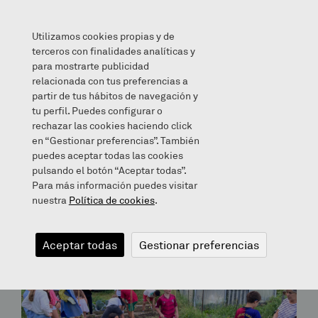
Utilizamos cookies propias y de
terceros con finalidades analíticas y
para mostrarte publicidad
relacionada con tus preferencias a
partir de tus hábitos de navegación y
Archives for December 15, 2017
tu perfil. Puedes configurar o
rechazar las cookies haciendo click
en “Gestionar preferencias”. También
Bloga
puedes aceptar todas las cookies
pulsando el botón “Aceptar todas”.
Para más información puedes visitar
nuestra
Política de cookies
.
Aceptar todas
Gestionar preferencias