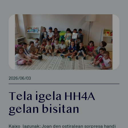
2026/06/03
Tela igela HH4A
gelan bisitan
Kaixo lagunak: Joan den ostiralean sorpresa handi