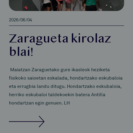
2026/06/04
Zaragueta kirolaz
blai!
Maiatzan Zaraguetako gure ikasleok heziketa
fisikoko saioetan eskalada, hondartzako eskubaloia
eta errugbia landu ditugu. Hondartzako eskubaloia,
herriko eskubaloi taldekoekin batera Antilla
hondartzan egin genuen. LH