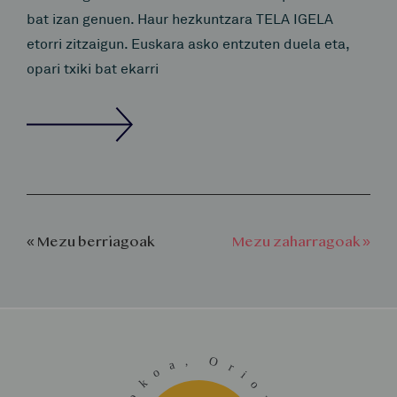
bat izan genuen. Haur hezkuntzara TELA IGELA
etorri zitzaigun. Euskara asko entzuten duela eta,
opari txiki bat ekarri
« Mezu berriagoak
Mezu zaharragoak »