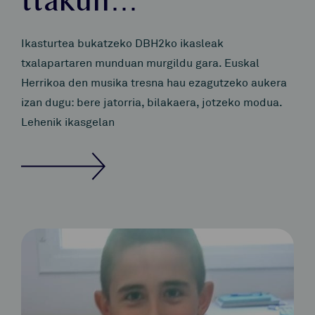
ttakun…
Ikasturtea bukatzeko DBH2ko ikasleak
txalapartaren munduan murgildu gara. Euskal
Herrikoa den musika tresna hau ezagutzeko aukera
izan dugu: bere jatorria, bilakaera, jotzeko modua.
Lehenik ikasgelan