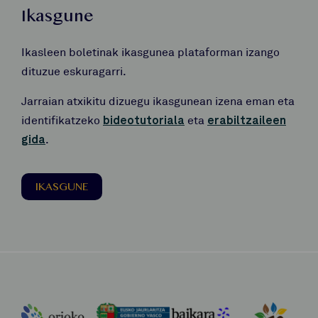
Ikasgune
Ikasleen boletinak ikasgunea plataforman izango
dituzue eskuragarri.
Jarraian atxikitu dizuegu ikasgunean izena eman eta
identifikatzeko
bideotutoriala
eta
erabiltzaileen
gida
.
IKASGUNE