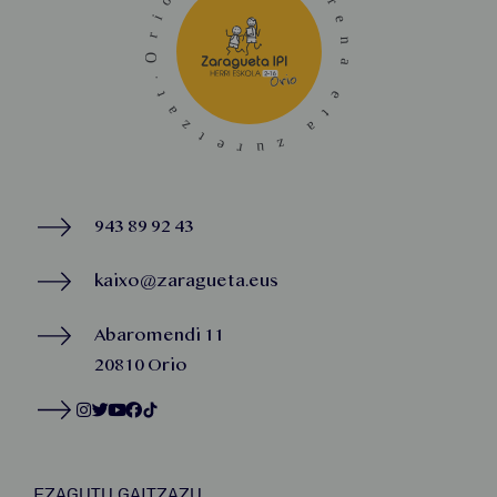
943 89 92 43
kaixo@zaragueta.eus
Abaromendi 11
20810 Orio
EZAGUTU GAITZAZU