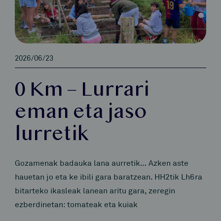
2026/06/23
0 Km – Lurrari
eman eta jaso
lurretik
Gozamenak badauka lana aurretik… Azken aste
hauetan jo eta ke ibili gara baratzean. HH2tik Lh6ra
bitarteko ikasleak lanean aritu gara, zeregin
ezberdinetan: tomateak eta kuiak