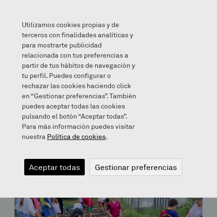
Utilizamos cookies propias y de
terceros con finalidades analíticas y
para mostrarte publicidad
relacionada con tus preferencias a
partir de tus hábitos de navegación y
Archives for October 31, 2013
tu perfil. Puedes configurar o
rechazar las cookies haciendo click
en “Gestionar preferencias”. También
Bloga
puedes aceptar todas las cookies
pulsando el botón “Aceptar todas”.
Para más información puedes visitar
nuestra
Política de cookies
.
Aceptar todas
Gestionar preferencias