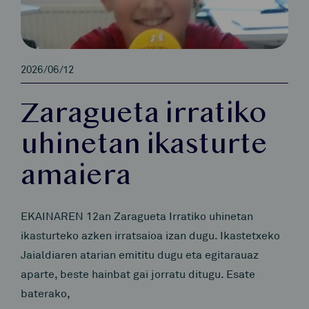
2026/06/12
Zaragueta irratiko
uhinetan ikasturte
amaiera
EKAINAREN 12an Zaragueta Irratiko uhinetan
ikasturteko azken irratsaioa izan dugu. Ikastetxeko
Jaialdiaren atarian emititu dugu eta egitarauaz
aparte, beste hainbat gai jorratu ditugu. Esate
baterako,