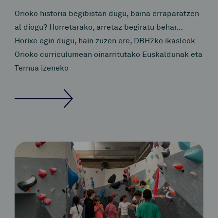
Orioko historia begibistan dugu, baina erraparatzen
al diogu? Horretarako, arretaz begiratu behar…
Horixe egin dugu, hain zuzen ere, DBH2ko ikasleok
Orioko curriculumean oinarritutako Euskaldunak eta
Ternua izeneko