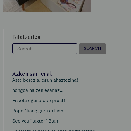
Bilatzailea
Azken sarrerak
Aste berezia, egun ahaztezina!
nongoa naizen esanaz…
Eskola egunerako prest!
Pape Niang gure artean
See you “laxter” Blair
Eskoletako praktika onak partekatzen