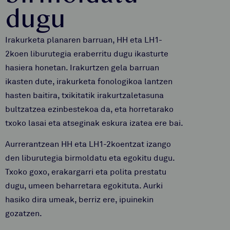
dugu
Irakurketa planaren barruan, HH eta LH1-
2koen liburutegia eraberritu dugu ikasturte
hasiera honetan. Irakurtzen gela barruan
ikasten dute, irakurketa fonologikoa lantzen
hasten baitira, txikitatik irakurtzaletasuna
bultzatzea ezinbestekoa da, eta horretarako
txoko lasai eta atseginak eskura izatea ere bai.
Aurrerantzean HH eta LH1-2koentzat izango
den liburutegia birmoldatu eta egokitu dugu.
Txoko goxo, erakargarri eta polita prestatu
dugu, umeen beharretara egokituta. Aurki
hasiko dira umeak, berriz ere, ipuinekin
gozatzen.