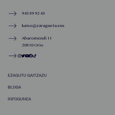
943 89 92 43
kaixo@zaragueta.eus
Abaromendi 11
20810 Orio
EZAGUTU GAITZAZU
BLOGA
INFOGUNEA