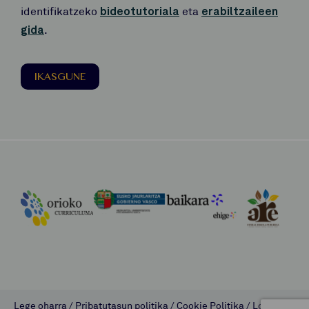
identifikatzeko
bideotutoriala
eta
erabiltzaileen
gida
.
IKASGUNE
Lege oharra
/
Pribatutasun politika
/
Cookie Politika
/
Lombok