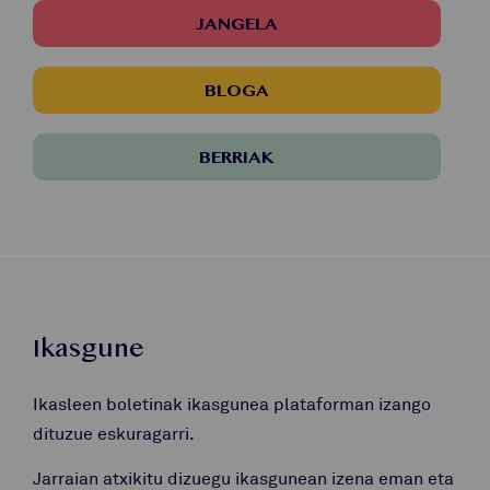
JANGELA
BLOGA
BERRIAK
Ikasgune
Ikasleen boletinak ikasgunea plataforman izango
dituzue eskuragarri.
Jarraian atxikitu dizuegu ikasgunean izena eman eta