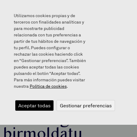
Utilizamos cookies propias y de
terceros con finalidades analíticas y
para mostrarte publicidad
relacionada con tus preferencias a
Berriak
/
Txikienen liburutegia birmoldatu dugu
partir de tus hábitos de navegación y
tu perfil. Puedes configurar o
rechazar las cookies haciendo click
en “Gestionar preferencias”. También
puedes aceptar todas las cookies
Iraila 18, 2025
pulsando el botón “Aceptar todas”.
Para más información puedes visitar
nuestra
Política de cookies
.
Txikienen
Aceptar todas
Gestionar preferencias
liburutegia
birmoldatu