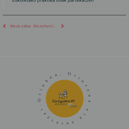
Mezu zaharragoak
Mezu berriagoak